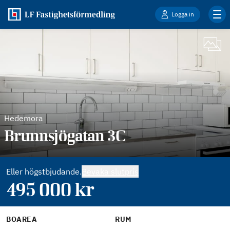
Logga in
Hedemora
Brunnsjögatan 3C
Eller högstbjudande.
Bevaka slutpris
495 000
kr
BOAREA
RUM