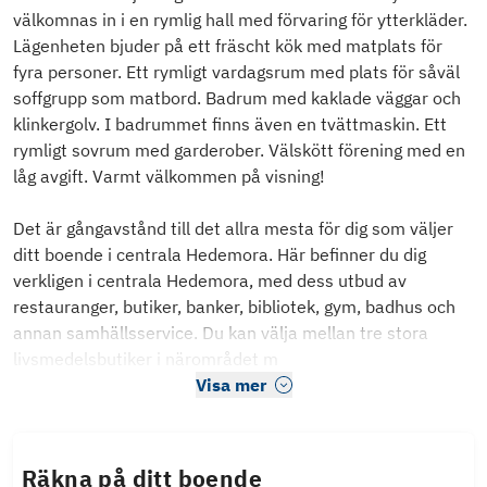
välkomnas in i en rymlig hall med förvaring för ytterkläder.
Lägenheten bjuder på ett fräscht kök med matplats för
fyra personer. Ett rymligt vardagsrum med plats för såväl
soffgrupp som matbord. Badrum med kaklade väggar och
klinkergolv. I badrummet finns även en tvättmaskin. Ett
rymligt sovrum med garderober. Välskött förening med en
låg avgift. Varmt välkommen på visning!
Det är gångavstånd till det allra mesta för dig som väljer
ditt boende i centrala Hedemora. Här befinner du dig
verkligen i centrala Hedemora, med dess utbud av
restauranger, butiker, banker, bibliotek, gym, badhus och
annan samhällsservice. Du kan välja mellan tre stora
livsmedelsbutiker i närområdet m
Visa mer
Räkna på ditt boende