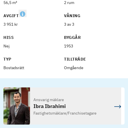
56,5 m²
2 rum
AVGIFT
VÅNING
3 951 kr
3 av 3
HISS
BYGGÅR
Nej
1953
TYP
TILLTRÄDE
Bostadsrätt
Omgående
Ansvarig mäklare
Ibra Ibrahimi
Fastighetsmäklare
/
Franchisetagare