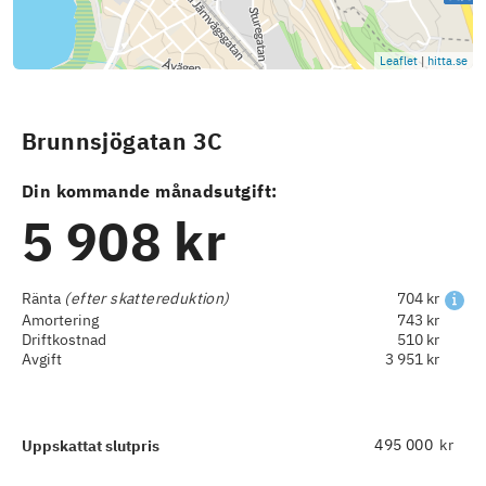
Leaflet
|
hitta.se
Brunnsjögatan 3C
Din kommande månadsutgift:
5 908 kr
Ränta
(efter skattereduktion)
704 kr
Amortering
743 kr
Driftkostnad
510 kr
Avgift
3 951 kr
kr
Uppskattat slutpris