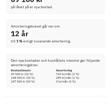
på lånet på er nya bostad.
Amorteringskravet går ner om
12 år
till
1 %
enligt nuvarande amortering.
Den nya bostaden och hushållets inkomst ger följande
amorteringskrav
Kontantinsats
Amortering
49 500 kr
(
10
%)
743 kr
/mån (
2
%)
148 500 kr
(
30
%)
289 kr
/mån (
1
%)
247 500 kr
(
50
%)
0 kr
/mån (
0
%)