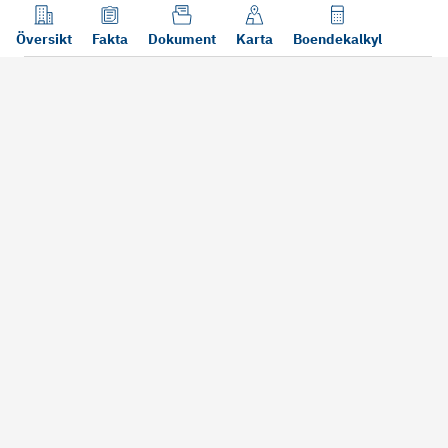
Översikt
Fakta
Dokument
Karta
Boendekalkyl
Läs mer
Bra att tänka på vid köp
Sälj din bosta
Köper du bostad via oss kan vi
Att sälja sin bostad