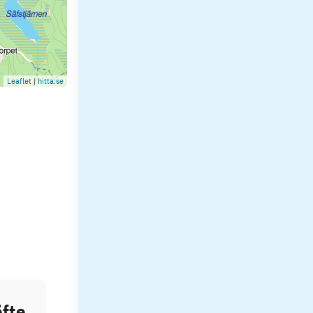
Leaflet
|
hitta.se
fte