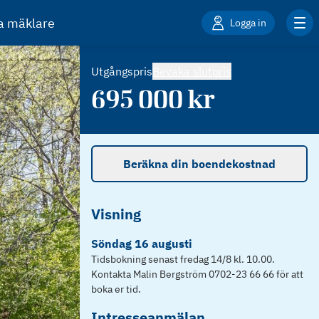
ta mäklare
Logga in
Utgångspris
Bevaka slutpris
695 000
kr
Beräkna din boendekostnad
Visning
Söndag
16
augusti
Tidsbokning senast fredag 14/8 kl. 10.00.
Kontakta Malin Bergström 0702-23 66 66 för att
boka er tid.
Intresseanmälan