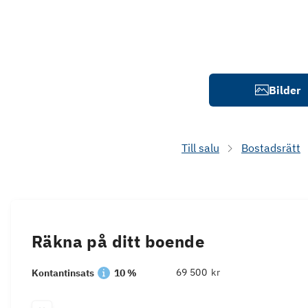
Bilder
Till salu
Bostadsrätt
Räkna på ditt boende
kr
Kontantinsats
10 %