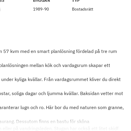
SS
BYGGÅR
TYP
j
1989-90
Bostadsrätt
om 57 kvm med en smart planlösning fördelad på tre rum
 planlösningen mellan kök och vardagsrum skapar ett
nder kyliga kvällar. Från vardagsrummet kliver du direkt
kostar, soliga dagar och ljumma kvällar. Baksidan vetter mot
garanterar lugn och ro. Här bor du med naturen som granne,
urang. Dessutom finns en bastu för sköna
eller på vandringsleden. Stugan har också ett litet skidf