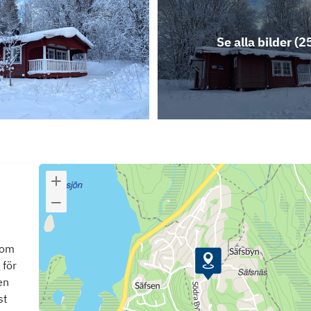
Se alla bilder (
2
som
 för
en
st