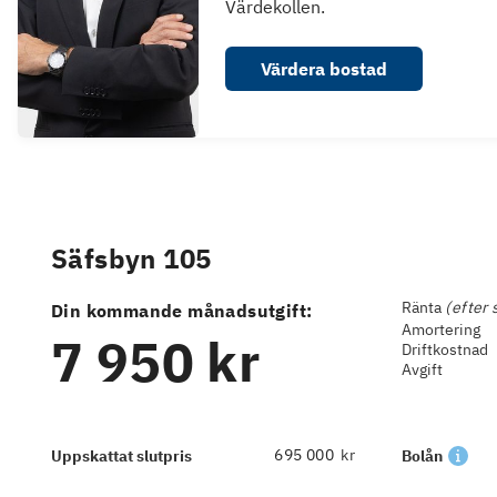
Värdekollen.
Värdera bostad
Säfsbyn 105
Ränta
(efter 
Din kommande månadsutgift:
Amortering
7 950 kr
Driftkostnad
Avgift
kr
Uppskattat slutpris
Bolån