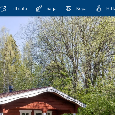
Till salu
Sälja
Köpa
Hit