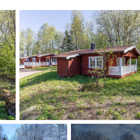
Årsredovisning-Bostadsrättsföreningen Säfsbyn 
2024