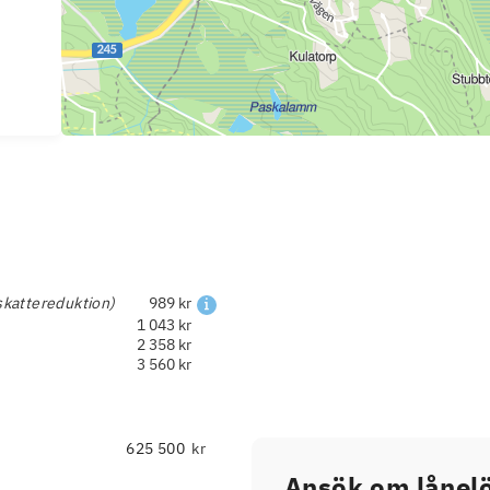
skattereduktion)
989 kr
1 043 kr
2 358 kr
3 560 kr
kr
Ansök om lånelö