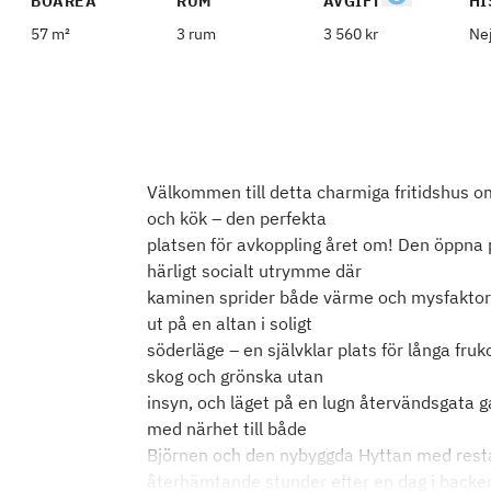
BOAREA
RUM
AVGIFT
HI
57 m²
3 rum
3 560 kr
Ne
Välkommen till detta charmiga fritidshus 
och kök – den perfekta
platsen för avkoppling året om! Den öppna
härligt socialt utrymme där
kaminen sprider både värme och mysfaktor u
ut på en altan i soligt
söderläge – en självklar plats för långa fru
skog och grönska utan
insyn, och läget på en lugn återvändsgata 
med närhet till både
Björnen och den nybyggda Hyttan med resta
återhämtande stunder efter en dag i backen 