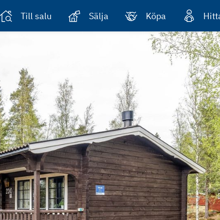
Till salu
Sälja
Köpa
Hit