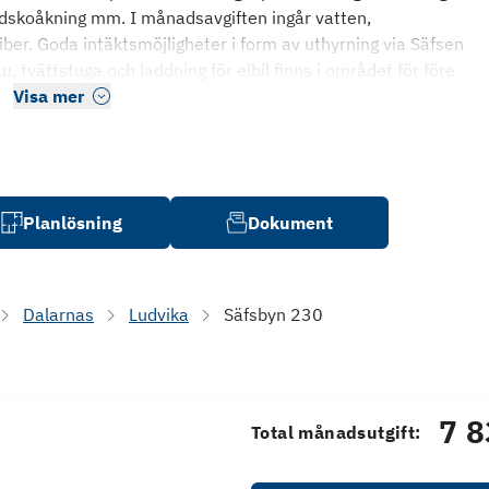
ridskoåkning mm. I månadsavgiften ingår vatten,
ber. Goda intäktsmöjligheter i form av uthyrning via Säfsen
tvättstuga och laddning för elbil finns i området för före
Visa mer
Planlösning
Dokument
Dalarnas
Ludvika
Säfsbyn 230
7 8
Total månadsutgift: