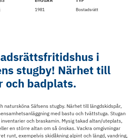
SS
BYGGÅR
TYP
j
1981
Bostadsrätt
adsrättsfritidshus i
ns stugby! Närhet till
r och badplats.
ch natursköna Säfsens stugby. Närhet till längdskidspår,
emensamhetsanläggning med bastu och tvättstuga. Stugan
r, inventarier och braskamin. Mysig takad altan/uteplats,
 eller en större altan om så önskas. Vackra omgivningar
året runt, exempelvis skidåkning alpint och längd, vandring,