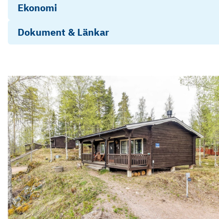
Ekonomi
Dokument & Länkar
Stadgar Säfsbyn 1
Årsredovisning-Bostadsrättsföreningen Säfsbyn 1-
2024