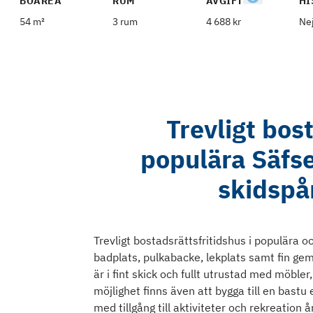
BOAREA
RUM
AVGIFT
HI
54 m²
3 rum
4 688 kr
Ne
Trevligt bost
populära Säfse
skidspå
Trevligt bostadsrättsfritidshus i populära o
badplats, pulkabacke, lekplats samt fin g
är i fint skick och fullt utrustad med möble
möjlighet finns även att bygga till en bastu
med tillgång till aktiviteter och rekreation 