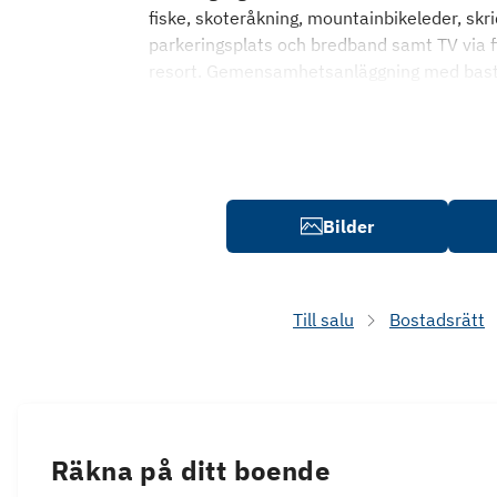
fiske, skoteråkning, mountainbikeleder, sk
parkeringsplats och bredband samt TV via fi
resort. Gemensamhetsanläggning med bastu, 
Bilder
Till salu
Bostadsrätt
Räkna på ditt boende