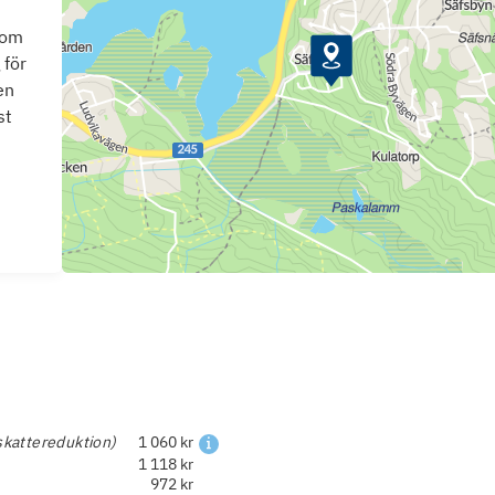
som
 för
en
st
skattereduktion)
1 060 kr
1 118 kr
972 kr