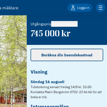
ta mäklare
Logga in
Utgångspris
Bevaka slutpris
745 000
kr
Beräkna din boendekostnad
Visning
Söndag
16
augusti
Tidsbokning senast fredag 14/8 kl. 10.00.
Kontakta Malin Bergström 0702-23 66 66 för att
boka er tid.
Intresseanmälan