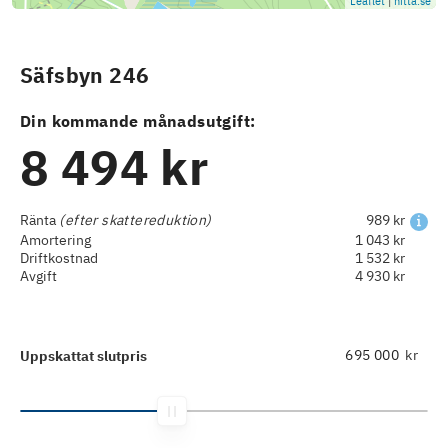
Leaflet
|
hitta.se
Säfsbyn 246
Din kommande månadsutgift:
8 494 kr
Ränta
(efter skattereduktion)
989 kr
Amortering
1 043 kr
Driftkostnad
1 532 kr
Avgift
4 930 kr
kr
Uppskattat slutpris