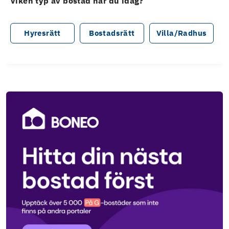
Viken typ av bostad har du idag?
Hyresrätt
Bostadsrätt
Villa/Radhus