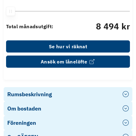
8 494 kr
Total månadsutgift:
Se hur vi räknat
Ansök om lånelöfte
Rumsbeskrivning
Om bostaden
Föreningen