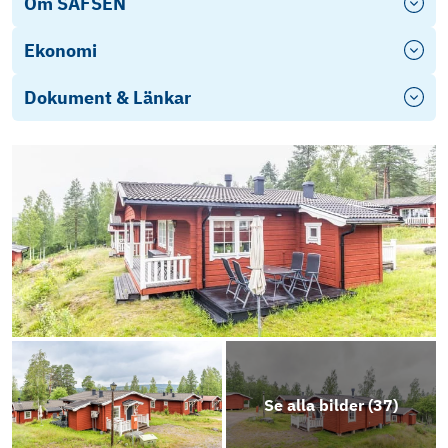
Om SÄFSEN
Ekonomi
Dokument & Länkar
Stadgar Brf Säfsbyn 1 i Ludvika 2020
Fasadritning Nya Hyttan
Årsredovisning Bostadsrättsföreningen
Säfsbyn 1 2024
Se alla bilder (
37
)