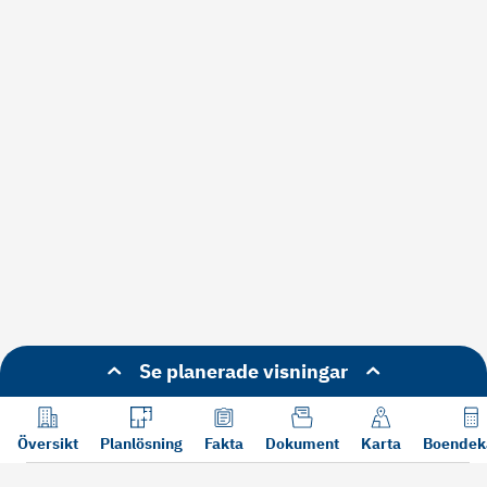
Se planerade visningar
Översikt
Planlösning
Fakta
Dokument
Karta
Boendek