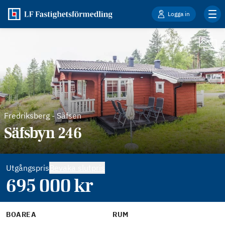
Logga in
Fredriksberg
-
Säfsen
Säfsbyn 246
Utgångspris
Bevaka slutpris
695 000
kr
BOAREA
RUM