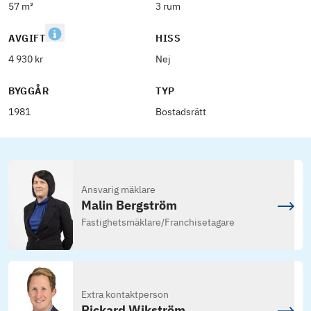
57 m²
3 rum
AVGIFT
HISS
4 930 kr
Nej
BYGGÅR
TYP
1981
Bostadsrätt
Ansvarig mäklare
Malin Bergström
Fastighetsmäklare
/
Franchisetagare
Extra kontaktperson
Rickard Wikström