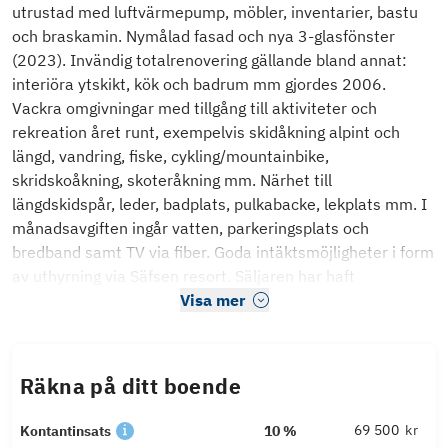
utrustad med luftvärmepump, möbler, inventarier, bastu
och braskamin. Nymålad fasad och nya 3-glasfönster
(2023). Invändig totalrenovering gällande bland annat:
interiöra ytskikt, kök och badrum mm gjordes 2006.
Vackra omgivningar med tillgång till aktiviteter och
rekreation året runt, exempelvis skidåkning alpint och
längd, vandring, fiske, cykling/mountainbike,
skridskoåkning, skoteråkning mm. Närhet till
längdskidspår, leder, badplats, pulkabacke, lekplats mm. I
månadsavgiften ingår vatten, parkeringsplats och
bredband samt TV via fiber. Goda intäktsmöjligheter i form
av uthyrning via Säfsen resort. Säljaren har haft
Visa mer
Räkna på ditt boende
kr
Kontantinsats
10 %