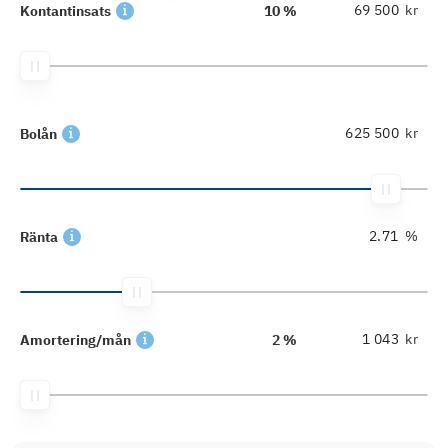
kr
Kontantinsats
10 %
kr
Bolån
%
Ränta
kr
Amortering/mån
2 %