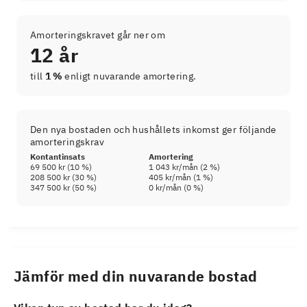
Amorteringskravet går ner om
12 år
till
1 %
enligt nuvarande amortering.
Den nya bostaden och hushållets inkomst ger följande
amorteringskrav
Kontantinsats
Amortering
69 500 kr
(
10
%)
1 043 kr
/mån (
2
%)
208 500 kr
(
30
%)
405 kr
/mån (
1
%)
347 500 kr
(
50
%)
0 kr
/mån (
0
%)
Jämför med din nuvarande bostad