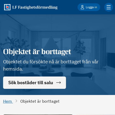
Logga in
Objektet är borttaget
Objektet du försökte nå är borttaget från vår
hemsida.
Sök bostäder till salu
Hem
Objektet är borttaget