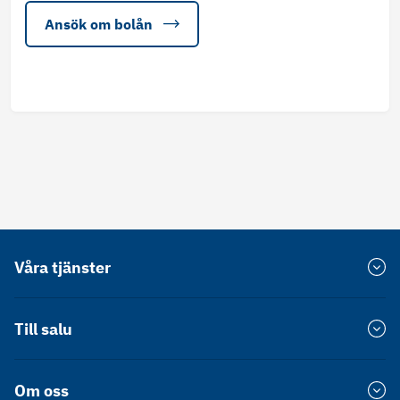
Ansök om bolån
Våra tjänster
Värdera bostad
Till salu
Försprång
Bostadsrätt Stockholm
Om oss