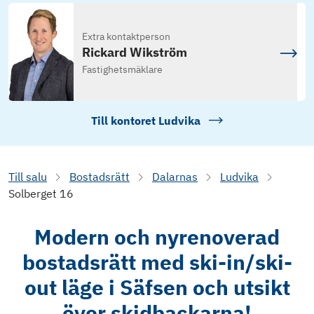
Extra kontaktperson
Rickard Wikström
Fastighetsmäklare
Till kontoret
Ludvika
Till salu
Bostadsrätt
Dalarnas
Ludvika
Solberget 16
Modern och nyrenoverad
bostadsrätt med ski-in/ski-
out läge i Säfsen och utsikt
över skidbackarna!