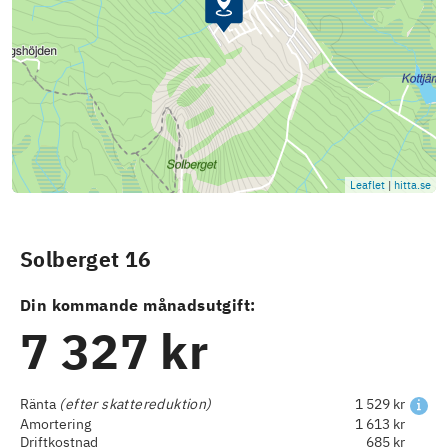
Leaflet
|
hitta.se
Solberget 16
Din kommande månadsutgift:
7 327 kr
Ränta
(efter skattereduktion)
1 529 kr
Amortering
1 613 kr
Driftkostnad
685 kr