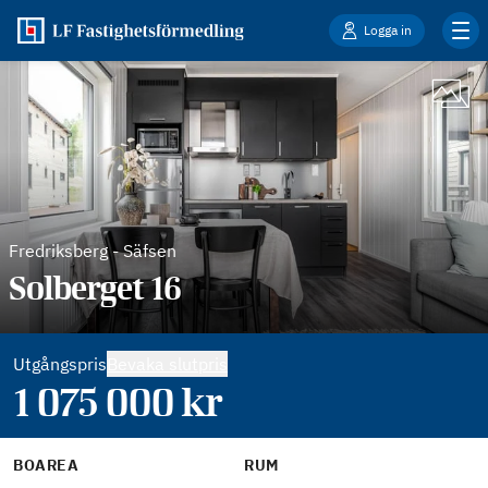
Logga in
Fredriksberg
-
Säfsen
Solberget 16
Utgångspris
Bevaka slutpris
1 075 000
kr
BOAREA
RUM