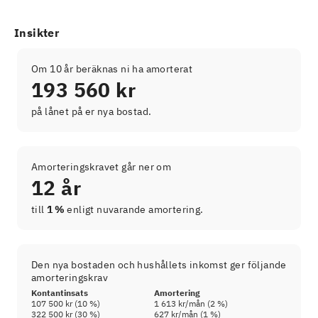
Insikter
Om 10 år beräknas ni ha amorterat
193 560 kr
på lånet på er nya bostad.
Amorteringskravet går ner om
12 år
till
1 %
enligt nuvarande amortering.
Den nya bostaden och hushållets inkomst ger följande
amorteringskrav
Kontantinsats
Amortering
107 500 kr
(
10
%)
1 613 kr
/mån (
2
%)
322 500 kr
(
30
%)
627 kr
/mån (
1
%)