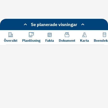
Se planerade visningar
Översikt
Planlösning
Fakta
Dokument
Karta
Boendek
Läs mer