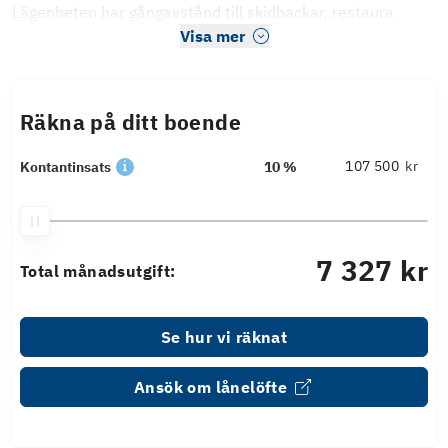
Lägenheten har gångavstånd till skidbackar, restaura
Visa mer
Räkna på ditt boende
kr
Kontantinsats
10 %
7 327 kr
Total månadsutgift:
Se hur vi räknat
Ansök om lånelöfte