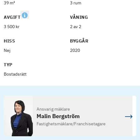
39 m²
3 rum
AVGIFT
VÅNING
3 500 kr
2 av 2
HISS
BYGGÅR
Nej
2020
TYP
Bostadsrätt
Ansvarig mäklare
Malin Bergström
Fastighetsmäklare
/
Franchisetagare