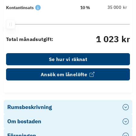
kr
Kontantinsats
10 %
1 023 kr
Total månadsutgift:
Se hur vi räknat
Ansök om lånelöfte
Rumsbeskrivning
Om bostaden
Föreningen