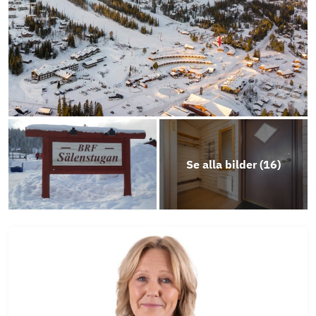
Se alla bilder (
16
)