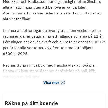
Med Skid- och Badbussen tar dig smidigt mellan Skistars
alla anläggningar utan att behöva använda bilen.
Även sommartid satsar Sälenfjällen stort och utbudet av
aktiviteter ökar.
I denna andel förfogar du över fyra till fem veckor i ett av
radhusen där andelarna har ett rullande schema på 12 år.
Föreningen har en låg avgift och du betalar endast 5000 kr
per år för alla veckorna. Avgiften kommer att höjas till
6500 kr 2025.
Radhus 38 är i fint skick med fräscha ytskikt i två plan.
Denna 65 kvm stora lägenhet är fördelad på hall, kök,
vardagsrum, två sovr
Visa mer
Räkna på ditt boende