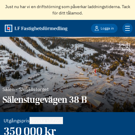
Just nu har vi en driftstörning som påverkar laddningstiderna. Tack
för ditt tålamod.
Logga in
Sälen
-
Sälfjällstorget
Sälenstugevägen 38 B
Utgångspris
Bevaka slutpris
350 000
kr