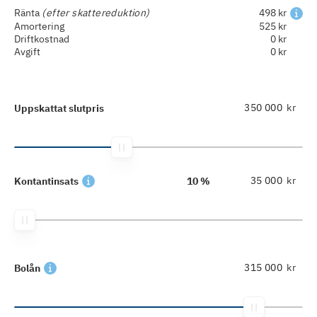
Ränta
(efter skattereduktion)
498 kr
Amortering
525 kr
Driftkostnad
0 kr
Avgift
0 kr
kr
Uppskattat slutpris
kr
Kontantinsats
10 %
kr
Bolån