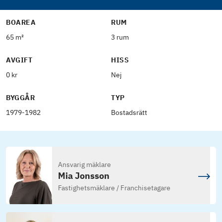
BOAREA
RUM
65 m²
3 rum
AVGIFT
HISS
0 kr
Nej
BYGGÅR
TYP
1979-1982
Bostadsrätt
Ansvarig mäklare
Mia Jonsson
Fastighetsmäklare / Franchisetagare