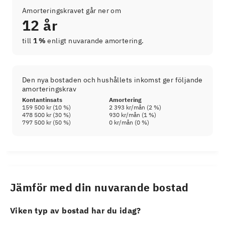
Amorteringskravet går ner om
12 år
till
1 %
enligt nuvarande amortering.
Den nya bostaden och hushållets inkomst ger följande
amorteringskrav
Kontantinsats
Amortering
159 500 kr
(
10
%)
2 393 kr
/mån (
2
%)
478 500 kr
(
30
%)
930 kr
/mån (
1
%)
797 500 kr
(
50
%)
0 kr
/mån (
0
%)
Jämför med din nuvarande bostad
Viken typ av bostad har du idag?