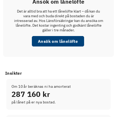
Ansök om lånelöfte
Det är alltid bra att ha ett lånelöfte klart – då kan du
vara med och buda direkt på bostaden du är
intresserad av. Hos Länsförsäkringar kan du ansöka om
lånelöfte. Det kostar ingenting och godkänt lånelöfte
gäller i tre månader.
Ansök om lånelöfte
Insikter
Om 10 år beräknas ni ha amorterat
287 160 kr
på lånet på er nya bostad.