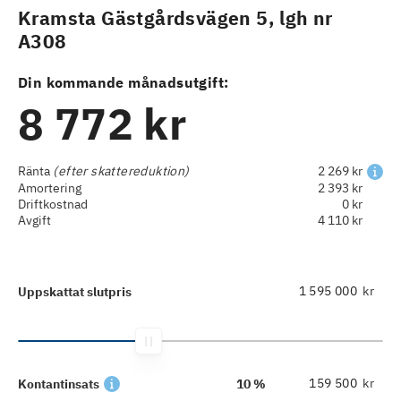
Kramsta Gästgårdsvägen 5, lgh nr
A308
Din kommande månadsutgift:
8 772 kr
Ränta
(efter skattereduktion)
2 269 kr
Amortering
2 393 kr
Driftkostnad
0 kr
Avgift
4 110 kr
kr
Uppskattat slutpris
kr
Kontantinsats
10 %