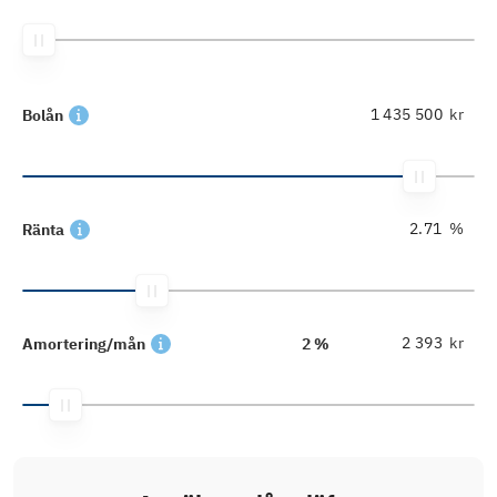
kr
Bolån
%
Ränta
kr
Amortering/mån
2 %