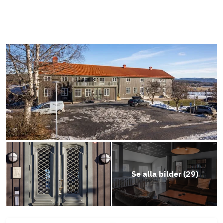
Energideklaration Hus A
Årsredovisning BRF Järvsö Lodge 2024
Brf Järvsö Lodge Stadgar-1
Objektsbeskrivning
Film
Se alla bilder (
29
)