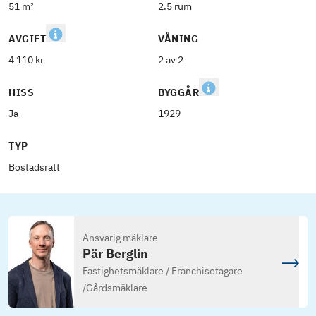
51 m²
2.5 rum
AVGIFT
VÅNING
4 110 kr
2 av 2
HISS
BYGGÅR
Ja
1929
TYP
Bostadsrätt
Ansvarig mäklare
Pär Berglin
Fastighetsmäklare / Franchisetagare
/
Gårdsmäklare