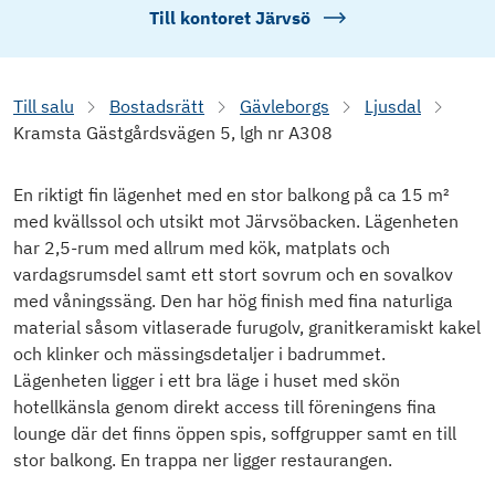
Till kontoret
Järvsö
Till salu
Bostadsrätt
Gävleborgs
Ljusdal
Kramsta Gästgårdsvägen 5, lgh nr A308
En riktigt fin lägenhet med en stor balkong på ca 15 m²
med kvällssol och utsikt mot Järvsöbacken. Lägenheten
har 2,5-rum med allrum med kök, matplats och
vardagsrumsdel samt ett stort sovrum och en sovalkov
med våningssäng. Den har hög finish med fina naturliga
material såsom vitlaserade furugolv, granitkeramiskt kakel
och klinker och mässingsdetaljer i badrummet.
Lägenheten ligger i ett bra läge i huset med skön
hotellkänsla genom direkt access till föreningens fina
lounge där det finns öppen spis, soffgrupper samt en till
stor balkong. En trappa ner ligger restaurangen.