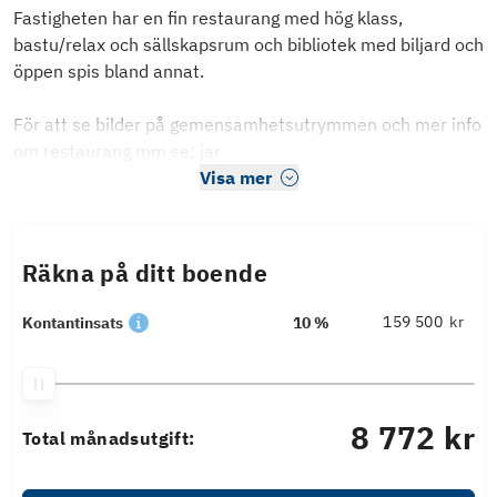
Fastigheten har en fin restaurang med hög klass,
bastu/relax och sällskapsrum och bibliotek med biljard och
öppen spis bland annat.
För att se bilder på gemensamhetsutrymmen och mer info
om restaurang mm se; jar
Visa mer
Räkna på ditt boende
kr
Kontantinsats
10 %
8 772 kr
Total månadsutgift: