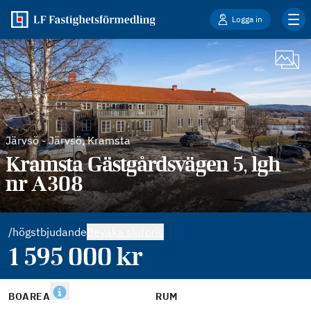
Logga in
Järvsö
-
Järvsö, Kramsta
Kramsta Gästgårdsvägen 5, lgh
nr A308
/högstbjudande
Bevaka slutpris
1 595 000
kr
BOAREA
RUM