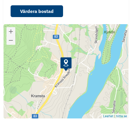
Värdera bostad
Leaflet
|
hitta.se