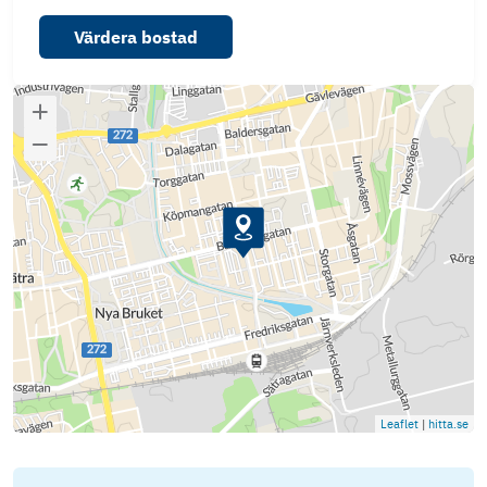
Värdera bostad
Leaflet
|
hitta.se