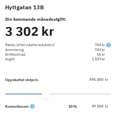
Hyttgatan 13B
Din kommande månadsutgift:
3 302 kr
Ränta
(efter skattereduktion)
704 kr
Amortering
743 kr
Driftkostnad
16 kr
Avgift
1 839 kr
kr
Uppskattat slutpris
kr
Kontantinsats
10 %