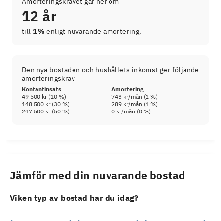
Amorteringskravet går ner om
12 år
till
1 %
enligt nuvarande amortering.
Den nya bostaden och hushållets inkomst ger följande
amorteringskrav
Kontantinsats
Amortering
49 500 kr
(
10
%)
743 kr
/mån (
2
%)
148 500 kr
(
30
%)
289 kr
/mån (
1
%)
247 500 kr
(
50
%)
0 kr
/mån (
0
%)
Jämför med din nuvarande bostad
Viken typ av bostad har du idag?