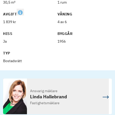
30,5 m²
1 rum
AVGIFT
VÅNING
1 839 kr
4 av 6
HISS
BYGGÅR
Ja
1956
TYP
Bostadsrätt
Ansvarig mäklare
Linda Hallebrand
Fastighetsmäklare