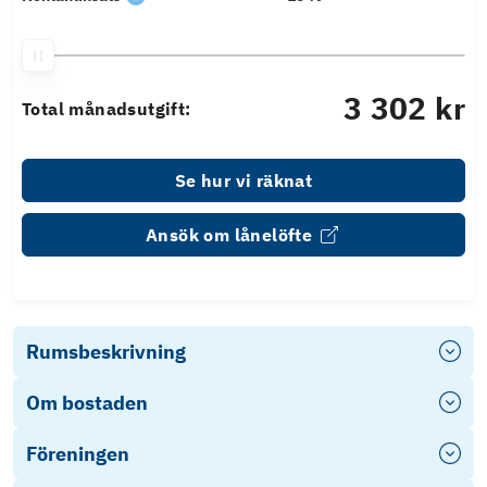
3 302 kr
Total månadsutgift:
Se hur vi räknat
Ansök om lånelöfte
Rumsbeskrivning
Om bostaden
Föreningen