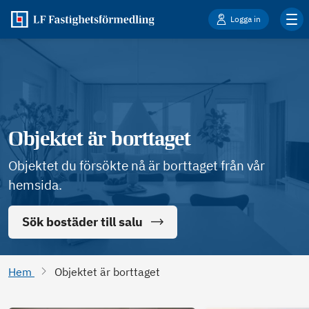
Logga in
Objektet är borttaget
Objektet du försökte nå är borttaget från vår
hemsida.
Sök bostäder till salu
Hem
Objektet är borttaget