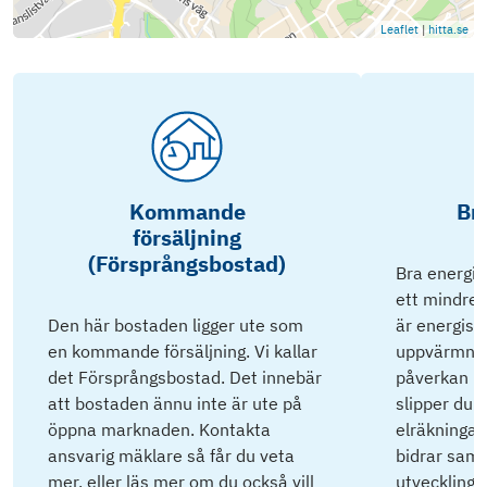
Leaflet
|
hitta.se
Kommande
Br
försäljning
(Försprångsbostad)
Bra energik
ett mindre 
Den här bostaden ligger ute som
är energisnå
en kommande försäljning. Vi kallar
uppvärmnin
det Försprångsbostad. Det innebär
påverkan på
att bostaden ännu inte är ute på
slipper du 
öppna marknaden. Kontakta
elräkningar 
ansvarig mäklare så får du veta
bidrar samti
mer, eller läs mer om du också vill
utveckling.