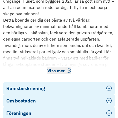
umgänge. Huset, som byggdes 2020, är så gott som nytt –
allt är redan fixat och redo för dig att flytta in och börja
skapa nya minnen!
Detta boende ger dig det bästa av två världar:
bekvämligheten av minimalt underhåll kombinerat med
den härliga villakänslan, tack vare den privata trädgården,
den egna carporten och den asfalterade uppfarten.
Invändigt möts du av ett hem som andas stil och kvalitet,
med fint vitlaserat parkettgolv och smakfulla färgval. Här
finns två helkaklade badrum – varav ett med badkar för
långa, avkopplande stunder – fyra mysiga sovrum, en p
Visa mer
Rumsbeskrivning
Om bostaden
Föreningen