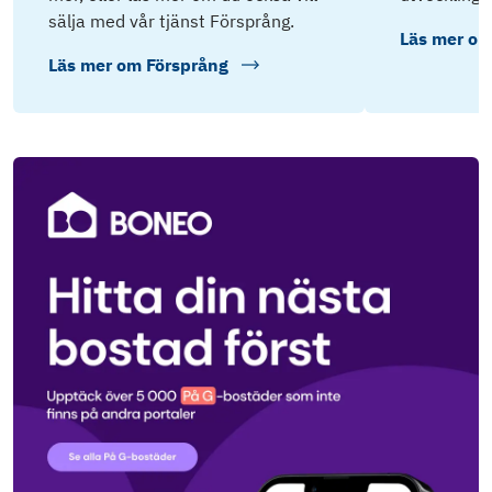
sälja med vår tjänst Försprång.
Läs mer o
Läs mer om
Försprång