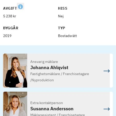
AVGIFT
HISS
5 238 kr
Nej
BYGGÅR
TYP
2019
Bostadsrätt
Ansvarig mäklare
Johanna Ahlqvist
Fastighetsmäklare / Franchisetagare
/
Nyproduktion
Extra kontaktperson
Susanna Andersson
Mäklarassistent / Franchisetagare