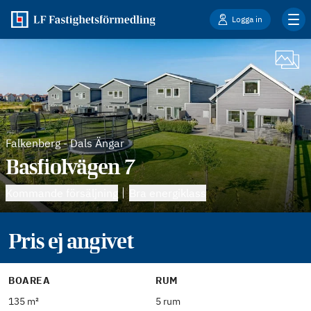
Logga in
Falkenberg
-
Dals Ängar
Basfiolvägen 7
Kommande försäljning
Bra energiklass
Pris ej angivet
BOAREA
RUM
135 m²
5 rum