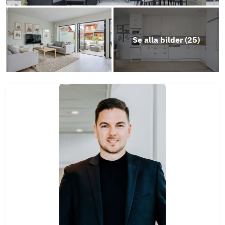
Stadgar Seglaren
Objektsbeskrivning
Se alla bilder (
25
)