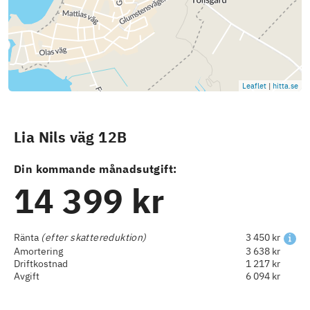
Leaflet
|
hitta.se
Lia Nils väg 12B
Din kommande månadsutgift:
14 399 kr
Ränta
(efter skattereduktion)
3 450 kr
Amortering
3 638 kr
Driftkostnad
1 217 kr
Avgift
6 094 kr