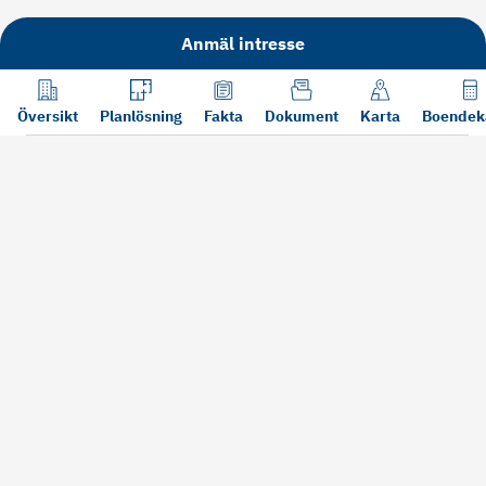
Anmäl intresse
Översikt
Planlösning
Fakta
Dokument
Karta
Boendek
Läs mer