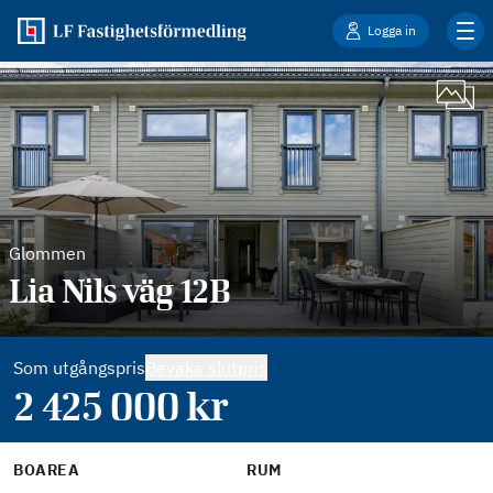
Logga in
Glommen
Lia Nils väg 12B
Som utgångspris
Bevaka slutpris
2 425 000
kr
BOAREA
RUM