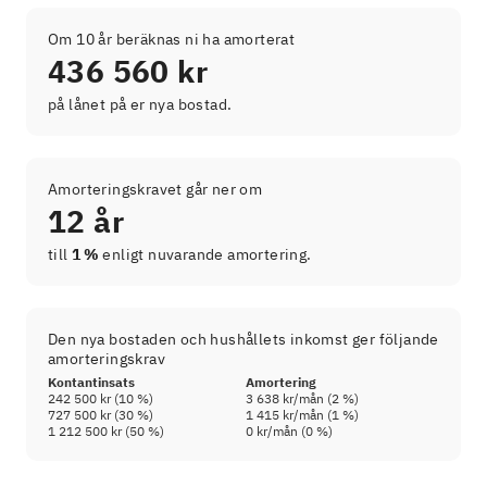
Om 10 år beräknas ni ha amorterat
436 560 kr
på lånet på er nya bostad.
Amorteringskravet går ner om
12 år
till
1 %
enligt nuvarande amortering.
Den nya bostaden och hushållets inkomst ger följande
amorteringskrav
Kontantinsats
Amortering
242 500 kr
(
10
%)
3 638 kr
/mån (
2
%)
727 500 kr
(
30
%)
1 415 kr
/mån (
1
%)
1 212 500 kr
(
50
%)
0 kr
/mån (
0
%)