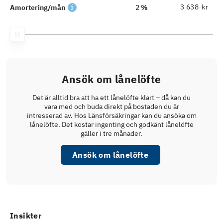
kr
Amortering/mån
2 %
Ansök om lånelöfte
Det är alltid bra att ha ett lånelöfte klart – då kan du
vara med och buda direkt på bostaden du är
intresserad av. Hos Länsförsäkringar kan du ansöka om
lånelöfte. Det kostar ingenting och godkänt lånelöfte
gäller i tre månader.
Ansök om lånelöfte
Insikter