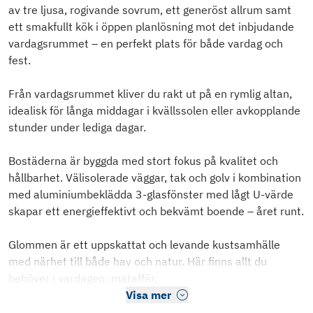
av tre ljusa, rogivande sovrum, ett generöst allrum samt
ett smakfullt kök i öppen planlösning mot det inbjudande
vardagsrummet – en perfekt plats för både vardag och
fest.
Från vardagsrummet kliver du rakt ut på en rymlig altan,
idealisk för långa middagar i kvällssolen eller avkopplande
stunder under lediga dagar.
Bostäderna är byggda med stort fokus på kvalitet och
hållbarhet. Välisolerade väggar, tak och golv i kombination
med aluminiumbeklädda 3-glasfönster med lågt U-värde
skapar ett energieffektivt och bekvämt boende – året runt.
Glommen är ett uppskattat och levande kustsamhälle
med närhet till både hav och natur. Här finns allt du
behöver i vardagen: mataffär,
Visa mer