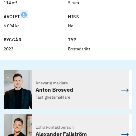
114 m²
5 rum
AVGIFT
HISS
6 094 kr
Nej
BYGGÅR
TYP
2023
Bostadsrätt
Ansvarig mäklare
Anton Brosved
Fastighetsmäklare
Extra kontaktperson
Alexander Fallström