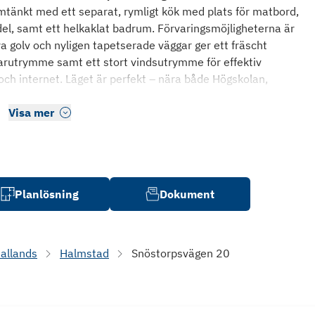
mtänkt med ett separat, rymligt kök med plats för matbord,
del, samt ett helkaklat badrum. Förvaringsmöjligheterna är
golv och nyligen tapetserade väggar ger ett fräscht
ällarutrymme samt ett stort vindsutrymme för effektiv
v och internet. Läget är perfekt – nära både Högskolan,
Visa mer
Planlösning
Dokument
allands
Halmstad
Snöstorpsvägen 20