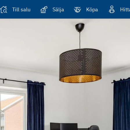
Till salu
Sälja
Köpa
Hit