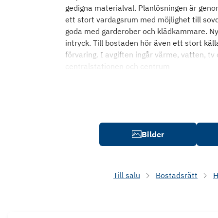
gedigna materialval. Planlösningen är geno
ett stort vardagsrum med möjlighet till sov
goda med garderober och klädkammare. Nya 
intryck. Till bostaden hör även ett stort k
förvaring. I avgiften ingår värme, vatten, t
centralstationen och centrum
Bilder
Till salu
Bostadsrätt
H