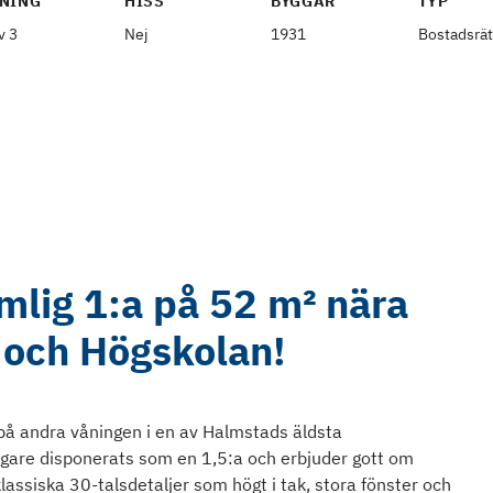
NING
HISS
BYGGÅR
TYP
v 3
Nej
1931
Bostadsrät
mlig 1:a på 52 m² nära
 och Högskolan!
 på andra våningen i en av Halmstads äldsta
igare disponerats som en 1,5:a och erbjuder gott om
ssiska 30-talsdetaljer som högt i tak, stora fönster och