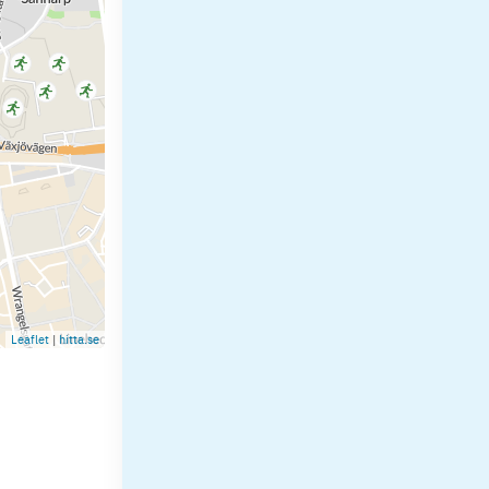
Leaflet
|
hitta.se