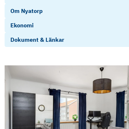
Om Nyatorp
Ekonomi
Dokument & Länkar
HSB_BRF_Hjärpen-Stadgar
204451 Årsredovisning 2025