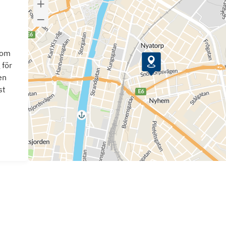
som
 för
en
st