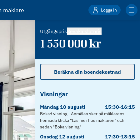
ta mäklare
Logga in
Utgångspris
Bevaka slutpris
1 550 000
kr
Beräkna din boendekostnad
Visningar
Måndag
10
augusti
15:30
-
16:15
Bokad visning - Anmälan sker på mäklarens
hemsida klicka "Läs mer hos mäklaren" och
sedan "Boka visning"
Onsdag
12
augusti
17:30
-
18:15