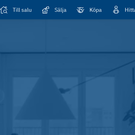
Till salu
Sälja
Köpa
Hit