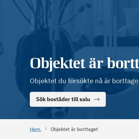
Objektet är bort
Objektet du försökte nå är borttage
Sök bostäder till salu
Hem
Objektet är borttaget