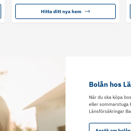
Hitta ditt nya hem
Bolån hos L
När du ska köpa bos
eller sommarstuga 
Länsförsäkringar Ba
Ansök om bolån