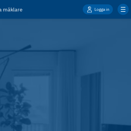
ta mäklare
Logga in