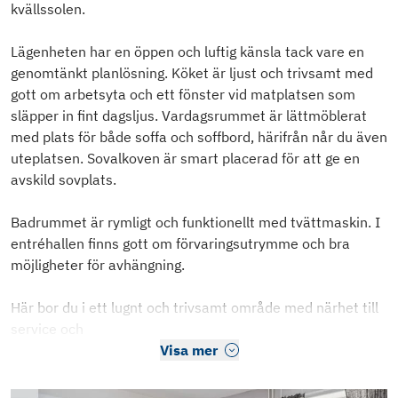
kvällssolen.
Lägenheten har en öppen och luftig känsla tack vare en
genomtänkt planlösning. Köket är ljust och trivsamt med
gott om arbetsyta och ett fönster vid matplatsen som
släpper in fint dagsljus. Vardagsrummet är lättmöblerat
med plats för både soffa och soffbord, härifrån når du även
uteplatsen. Sovalkoven är smart placerad för att ge en
avskild sovplats.
Badrummet är rymligt och funktionellt med tvättmaskin. I
entréhallen finns gott om förvaringsutrymme och bra
möjligheter för avhängning.
Här bor du i ett lugnt och trivsamt område med närhet till
service och
Visa mer