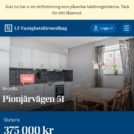
Just nu har vi en driftstörning som påverkar laddningstiderna. Tack
för ditt tålamod.
Logga in
Såld
Brunflo
Pionjärvägen 51
Slutpris
375 000 kr