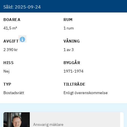
Såld:
2025-09-24
BOAREA
RUM
41,5 m²
1 rum
AVGIFT
VÅNING
2 390 kr
1 av 3
HISS
BYGGÅR
Nej
1971-1974
TYP
TILLTRÄDE
Bostadsrätt
Enligt överenskommelse
Ansvarig mäklare