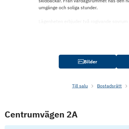
skidbackar. Från vardagsrummet nås den här
umgänge och soliga stunder.
Lägenheten erbjuder två rogivande sovrum
Bilder
Till salu
Bostadsrätt
Centrumvägen 2A