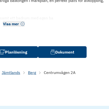
liga balkongen i markplan, en perfekt plats för avkoppling,
 samt ett badrum med egen ba
Visa mer
Planlösning
Dokument
Jämtlands
Berg
Centrumvägen 2A