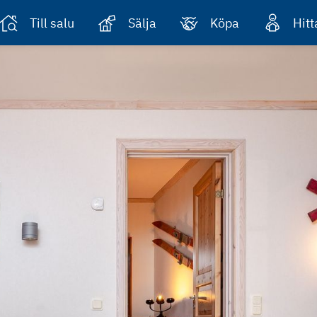
Till salu
Sälja
Köpa
Hit