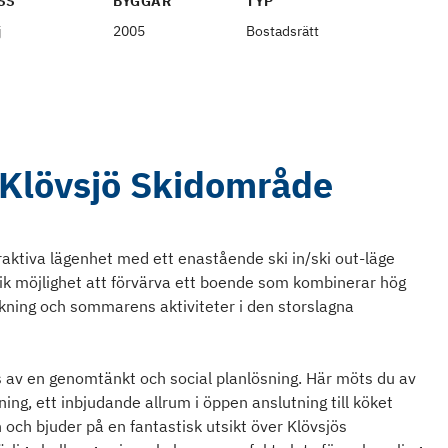
SS
BYGGÅR
TYP
j
2005
Bostadsrätt
i Klövsjö Skidområde
aktiva lägenhet med ett enastående ski in/ski out-läge
nik möjlighet att förvärva ett boende som kombinerar hög
åkning och sommarens aktiviteter i den storslagna
 av en genomtänkt och social planlösning. Här möts du av
ing, ett inbjudande allrum i öppen anslutning till köket
n och bjuder på en fantastisk utsikt över Klövsjös