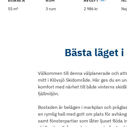
BOAREA
RUM
AVGIFT
HI
55 m²
3 rum
2 986 kr
Ne
Bästa läget 
Välkommen till denna välplanerade och attr
mitt i Klövsjö Skidområde. Här ges du en u
komfort med närhet till både vinterns skid
fjällmiljön.
Bostaden är belägen i markplan och präglas
en rymlig hall med gott om plats för avhängn
samt fönsterpartier som låter ljuset flöda i