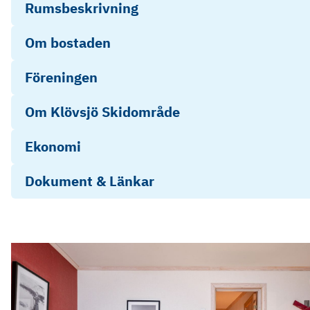
Rumsbeskrivning
Om bostaden
Föreningen
Om Klövsjö Skidområde
Ekonomi
Dokument & Länkar
Stadgar Brf Solterrassen
Infoblad: Undersökningsplikt