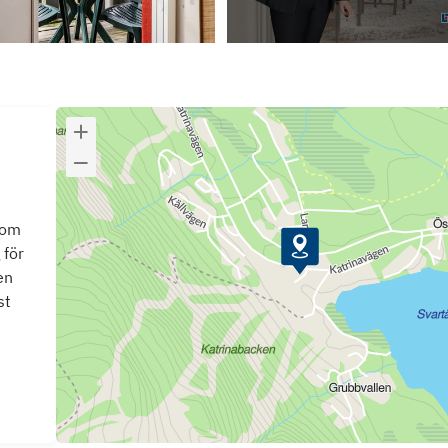
som
 för
en
st