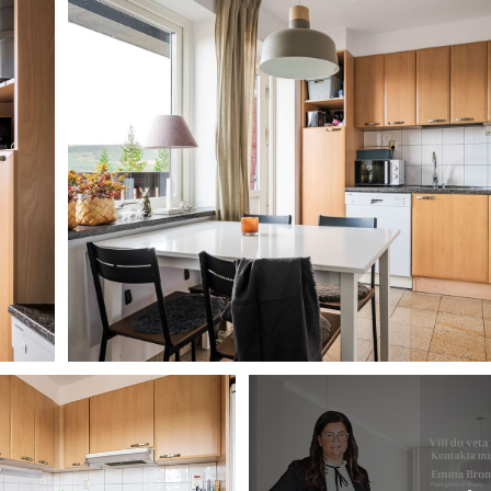
-
Stadgar BRF Snösparven i Klövsjö