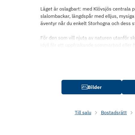
Läget är oslagbart: med Klövsjös centrala po
slalombackar, längdspår med elljus, mysiga 
äventyr når du enkelt Storhogna och dess s
För den som vill njuta av naturen utanför 
idyll för ett uppfriskande sommarbad eller 
Bilder
Till salu
Bostadsrätt