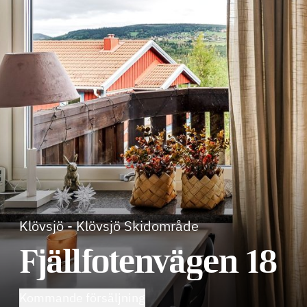
Klövsjö
-
Klövsjö Skidområde
Fjällfotenvägen 18
Kommande försäljning