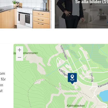
Se alla bilder (
1
som
 för
en
st