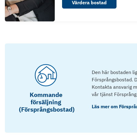
Värdera bostad
Den här bostaden lig
Försprångsbostad. D
Kontakta ansvarig mä
Kommande
vår tjänst Försprång
försäljning
Läs mer om
Försprå
(Försprångsbostad)