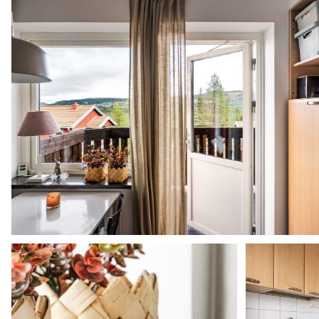
Årsredovisning Brf Snösparven i Klövsjö 2025 02 28 
receipt sev9g ver 2