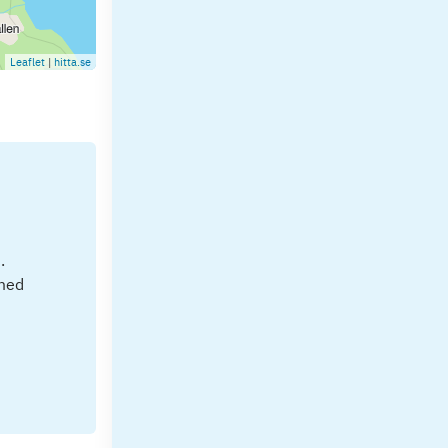
Leaflet
|
hitta.se
.
 med