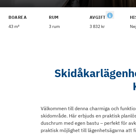
BOAREA
RUM
AVGIFT
HI
43 m²
3 rum
3 832 kr
Ne
Skidåkarlägenhet
Välkommen till denna charmiga och funktion
skidområde. Här erbjuds en praktisk planlö
duschrum med egen bastu – perfekt för avko
praktisk möjlighet till lägenhetsägarna att f