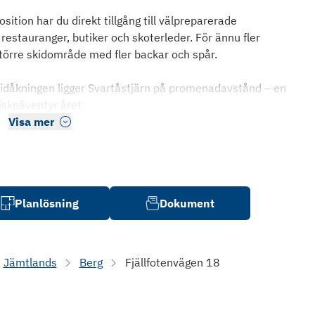
sition har du direkt tillgång till välpreparerade
restauranger, butiker och skoterleder. För ännu fler
törre skidområde med fler backar och spår.
skidåkningen ligger Svartåstjärn på promenadavstånd – en
fiskeäventyr året
Visa mer
Planlösning
Dokument
Jämtlands
Berg
Fjällfotenvägen 18