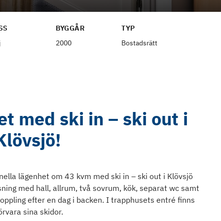
SS
BYGGÅR
TYP
j
2000
Bostadsrätt
 med ski in – ski out i
Klövsjö!
ella lägenhet om 43 kvm med ski in – ski out i Klövsjö
sning med hall, allrum, två sovrum, kök, separat wc samt
ppling efter en dag i backen. I trapphusets entré finns
örvara sina skidor.