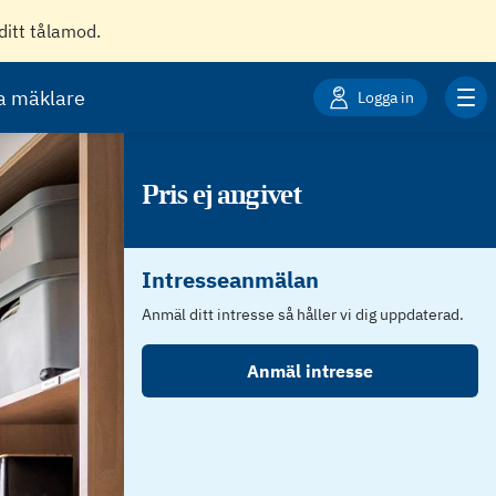
ditt tålamod.
ta mäklare
Logga in
Pris ej angivet
Intresseanmälan
Anmäl ditt intresse så håller vi dig uppdaterad.
Anmäl intresse