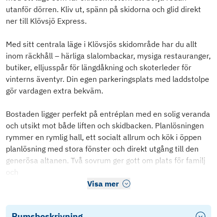
utanför dörren. Kliv ut, spänn på skidorna och glid direkt
ner till Klövsjö Express.
Med sitt centrala läge i Klövsjös skidområde har du allt
inom räckhåll – härliga slalombackar, mysiga restauranger,
butiker, elljusspår för längdåkning och skoterleder för
vinterns äventyr. Din egen parkeringsplats med laddstolpe
gör vardagen extra bekväm.
Bostaden ligger perfekt på entréplan med en solig veranda
och utsikt mot både liften och skidbacken. Planlösningen
rymmer en rymlig hall, ett socialt allrum och kök i öppen
planlösning med stora fönster och direkt utgång till den
generösa altanen. Två sovrum ger gott om plats för familj
och
Visa mer
Rumsbeskrivning