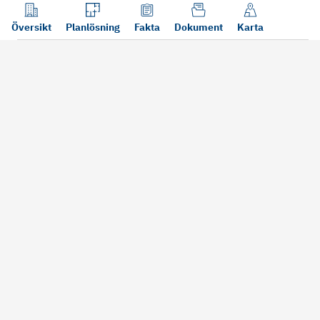
Översikt
Planlösning
Fakta
Dokument
Karta
Läs mer
Bra att tänka på vid köp
Sälj din bosta
Köper du bostad via oss kan vi
Att sälja sin bostad