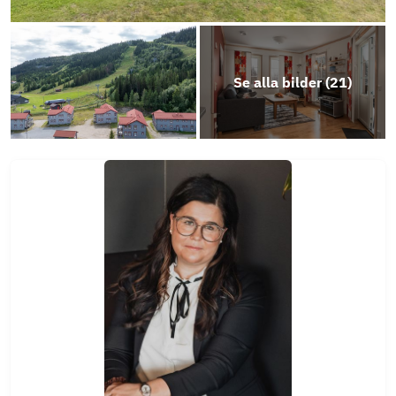
Inventarierlista
Se alla bilder (
21
)
Frågelista