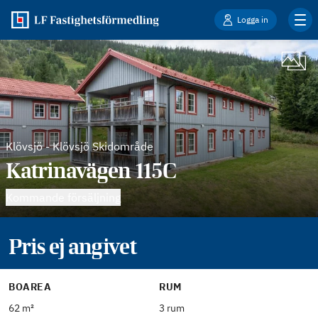
Logga in
Klövsjö
-
Klövsjö Skidområde
Katrinavägen 115C
Kommande försäljning
Pris ej angivet
BOAREA
RUM
62 m²
3 rum