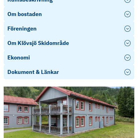
Om bostaden
Föreningen
Om Klövsjö Skidområde
Ekonomi
Dokument & Länkar
Stadgar - 769629-2338
Brf Skidterrassen 2, 769629-2338 -
Årsredovisning 2024
Infoblad: Undersökningsplikt