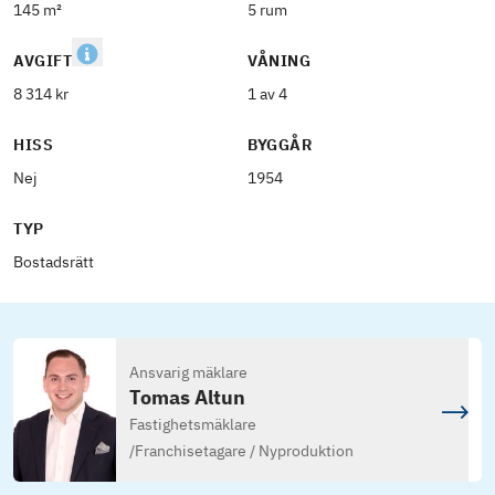
145 m²
5 rum
AVGIFT
VÅNING
8 314 kr
1 av 4
HISS
BYGGÅR
Nej
1954
TYP
Bostadsrätt
Ansvarig mäklare
Tomas Altun
Fastighetsmäklare
/
Franchisetagare / Nyproduktion