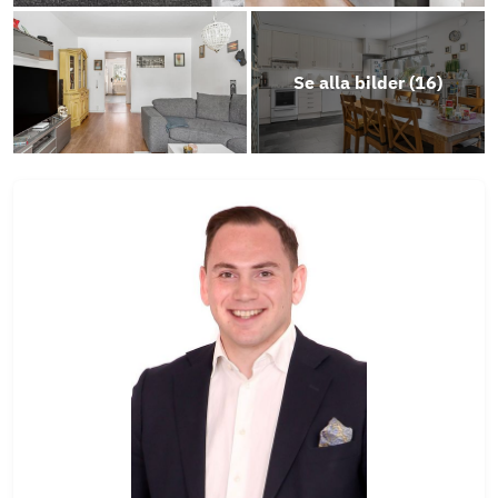
Se alla bilder (
16
)