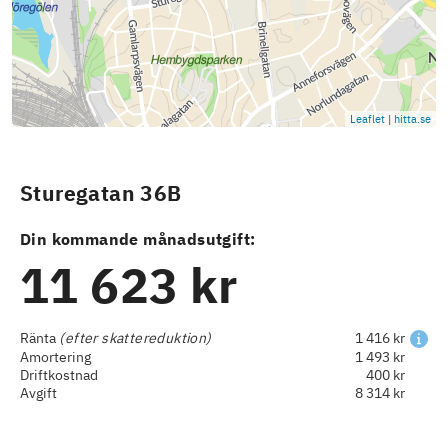
Leaflet
|
hitta.se
Sturegatan 36B
Din kommande månadsutgift:
11 623 kr
Ränta
(efter skattereduktion)
1 416 kr
Amortering
1 493 kr
Driftkostnad
400 kr
Avgift
8 314 kr