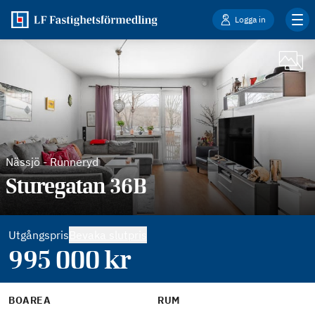
Logga in
Nässjö
-
Runneryd
Sturegatan 36B
Utgångspris
Bevaka slutpris
995 000
kr
BOAREA
RUM