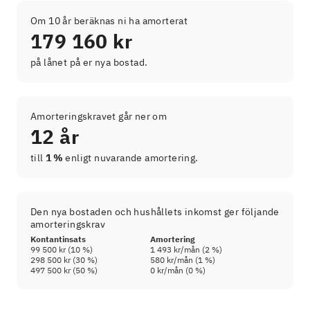
Om 10 år beräknas ni ha amorterat
179 160 kr
på lånet på er nya bostad.
Amorteringskravet går ner om
12 år
till
1 %
enligt nuvarande amortering.
Den nya bostaden och hushållets inkomst ger följande
amorteringskrav
Kontantinsats
Amortering
99 500 kr
(
10
%)
1 493 kr
/mån (
2
%)
298 500 kr
(
30
%)
580 kr
/mån (
1
%)
497 500 kr
(
50
%)
0 kr
/mån (
0
%)