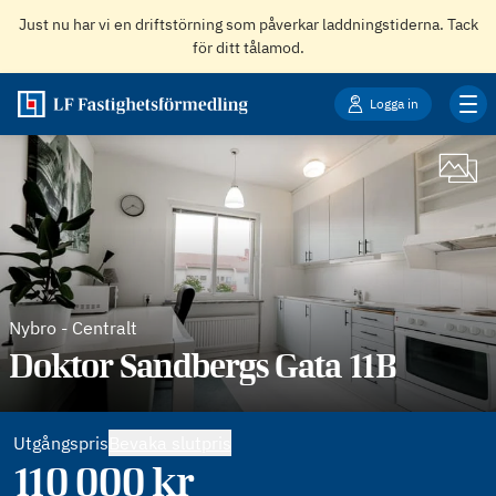
Just nu har vi en driftstörning som påverkar laddningstiderna. Tack
för ditt tålamod.
Logga in
Nybro
-
Centralt
Doktor Sandbergs Gata 11B
Utgångspris
Bevaka slutpris
110 000
kr