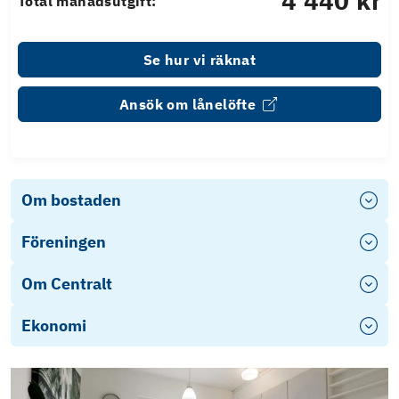
4 440 kr
Total månadsutgift:
Se hur vi räknat
Ansök om lånelöfte
Om bostaden
Föreningen
Om Centralt
Ekonomi