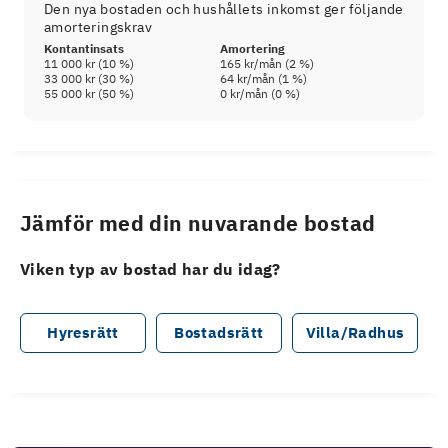
Den nya bostaden och hushållets inkomst ger följande
amorteringskrav
Kontantinsats
Amortering
11 000 kr
(
10
%)
165 kr
/mån (
2
%)
33 000 kr
(
30
%)
64 kr
/mån (
1
%)
55 000 kr
(
50
%)
0 kr
/mån (
0
%)
Jämför med din nuvarande bostad
Viken typ av bostad har du idag?
Hyresrätt
Bostadsrätt
Villa/Radhus