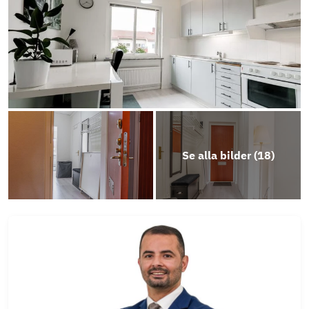
Se alla bilder (
18
)