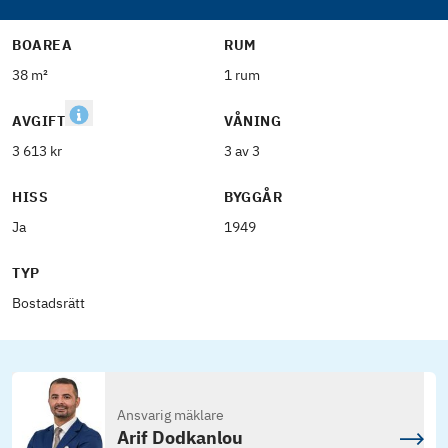
BOAREA
RUM
38 m²
1 rum
AVGIFT
VÅNING
3 613 kr
3 av 3
HISS
BYGGÅR
Ja
1949
TYP
Bostadsrätt
Ansvarig mäklare
Arif Dodkanlou