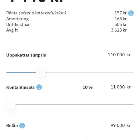
Ränta
(efter skattereduktion)
157 kr
Amortering
165 kr
Driftkostnad
505 kr
Avgift
3 613 kr
kr
Uppskattat slutpris
kr
Kontantinsats
10 %
kr
Bolån