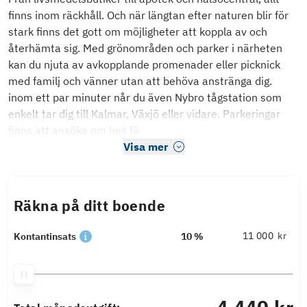
finns inom räckhåll. Och när längtan efter naturen blir för
stark finns det gott om möjligheter att koppla av och
återhämta sig. Med grönområden och parker i närheten
kan du njuta av avkopplande promenader eller picknick
med familj och vänner utan att behöva anstränga dig.
inom ett par minuter når du även Nybro tågstation som
enkelt tar dig till Kalmar, Växjö eller vidare. Parkeringar
finns att ansöka om hos fö
Visa mer
Räkna på ditt boende
kr
Kontantinsats
10 %