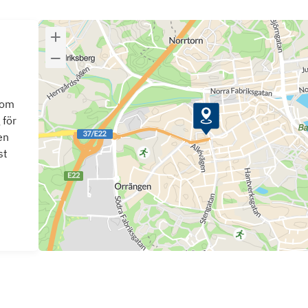
som
 för
en
st