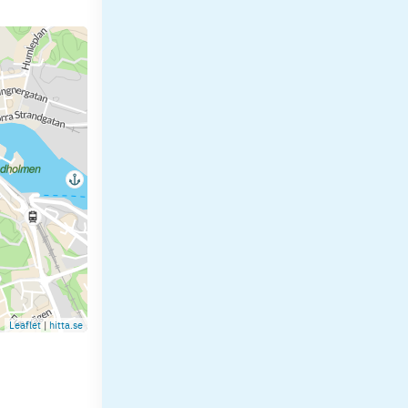
Leaflet
|
hitta.se