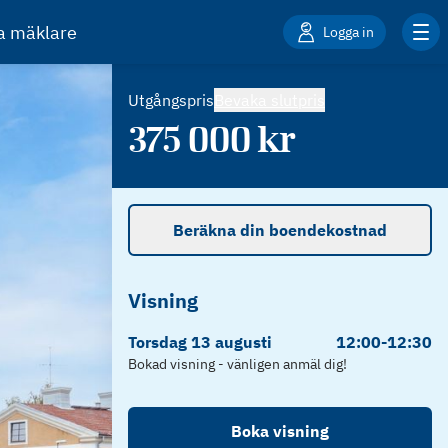
ta mäklare
Logga in
Utgångspris
Bevaka slutpris
375 000
kr
Beräkna din boendekostnad
Visning
Torsdag
13
augusti
12:00
-
12:30
Bokad visning - vänligen anmäl dig!
Boka visning