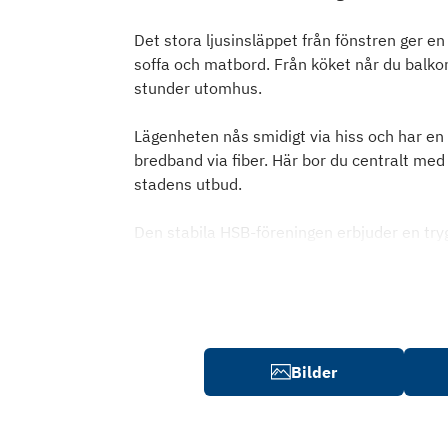
Det stora ljusinsläppet från fönstren ger en 
soffa och matbord. Från köket når du balkon
stunder utomhus.
Lägenheten nås smidigt via hiss och har en
bredband via fiber. Här bor du centralt me
stadens utbud.
Den stabila HSB-föreningen erbjuder en try
Bilder