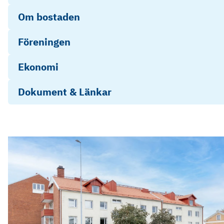
Om bostaden
Föreningen
Ekonomi
Dokument & Länkar
Energideklaration Smålandsgatan 26B
Årsredovisning-HSB Brf Lotseken i Oskars
Objektsbeskrivning