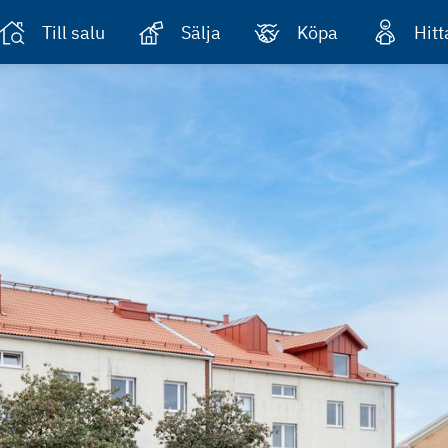
Till salu
Sälja
Köpa
Hit