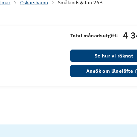
lmar
Oskarshamn
Smålandsgatan 26B
4 3
Total månadsutgift:
Se hur vi räknat
Ansök om lånelöfte