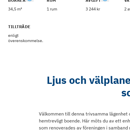
BOAREA
RUM
AVGIFT
VÅ
34,5 m²
1 rum
3 244 kr
2 a
TILLTRÄDE
enligt
överenskommelse.
Ljus och välplan
s
Välkommen till denna trivsamma lägenhet o
hemtrevligt boende. Här möts du av ett enh
som renoverades av föreningen i samban