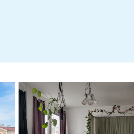
Stadgar - HSB Brf Lotseken