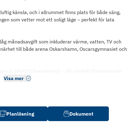
luftig känsla, och i allrummet finns plats för både säng,
gen som vetter mot ett soligt läge – perfekt för lata
 låg månadsavgift som inkluderar värme, vatten, TV och
d närhet till både arena Oskarshamn, Oscarsgymnasiet och
gg och välskött boendemiljö – ett utmärkt förstaboende
Visa mer
Planlösning
Dokument