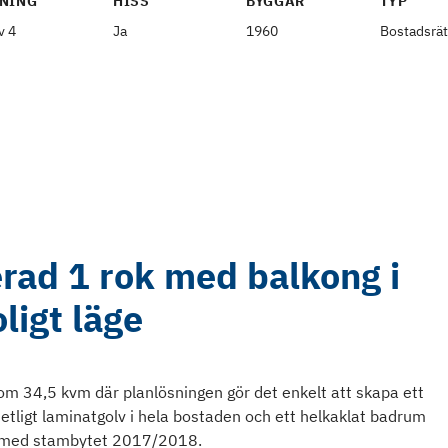
NING
HISS
BYGGÅR
TYP
v 4
Ja
1960
Bostadsrät
erad 1 rok med balkong i
oligt läge
m 34,5 kvm där planlösningen gör det enkelt att skapa ett
etligt laminatgolv i hela bostaden och ett helkaklat badrum
d med stambytet 2017/2018.