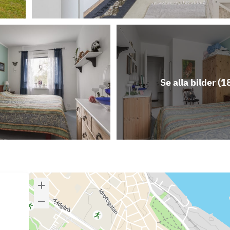
Se alla bilder (
1