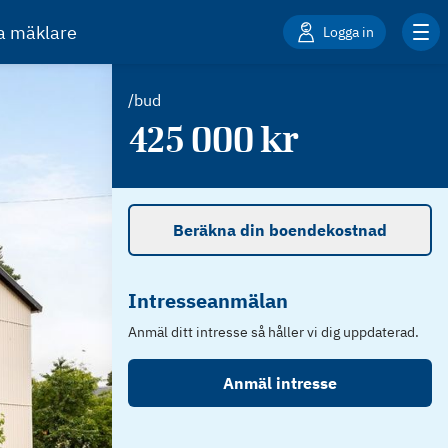
ta mäklare
Logga in
/bud
425 000
kr
Beräkna din boendekostnad
Intresseanmälan
Anmäl ditt intresse så håller vi dig uppdaterad.
Anmäl intresse