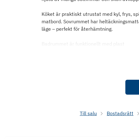
Köket är praktiskt utrustat med kyl, frys, sp
matbord. Sovrummet har heltäckningsmatta oc
läge – perfekt för återhämtning.
Badrummet är funktionellt med plast
Till salu
Bostadsrätt