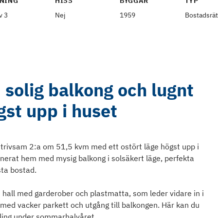
NING
HISS
BYGGÅR
TYP
v 3
Nej
1959
Bostadsrät
solig balkong och lugnt
gst upp i huset
 trivsam 2:a om 51,5 kvm med ett ostört läge högst upp i
nerat hem med mysig balkong i solsäkert läge, perfekta
sta bostad.
 hall med garderober och plastmatta, som leder vidare in i
 med vacker parkett och utgång till balkongen. Här kan du
ling under sommarhalvåret.