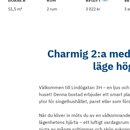
BOAREA
RUM
AVGIFT
VÅ
51,5 m²
2 rum
3 022 kr
3 a
Charmig 2:a med 
läge hö
Välkommen till Lindögatan 3H – en ljus och
huset! Denna bostad erbjuder ett smart pla
ytor för singelhushållet, paret eller som för
När du kliver in möts du av en välkomnande
lägenhetens hjärta – ett luftigt vardagsrum
njuta av många soltimmar och skön avkopp