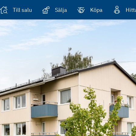
Till salu
Sälja
Köpa
Hit