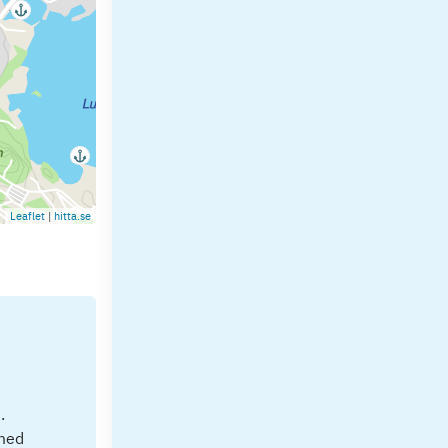
Leaflet
|
hitta.se
.
 med