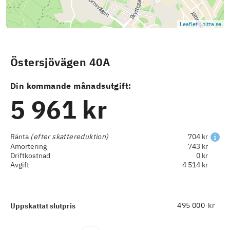
Leaflet
|
hitta.se
Östersjövägen 40A
Din kommande månadsutgift:
5 961 kr
Ränta
(efter skattereduktion)
704 kr
Amortering
743 kr
Driftkostnad
0 kr
Avgift
4 514 kr
kr
Uppskattat slutpris