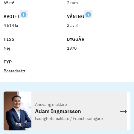
65 m²
2 rum
AVGIFT
VÅNING
4 514 kr
3 av 3
HISS
BYGGÅR
Nej
1970
TYP
Bostadsrätt
Ansvarig mäklare
Adam Ingmarsson
Fastighetsmäklare / Franchisetagare