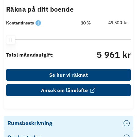
Räkna på ditt boende
kr
Kontantinsats
10 %
5 961 kr
Total månadsutgift:
Se hur vi räknat
Ansök om lånelöfte
Rumsbeskrivning