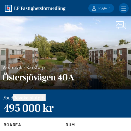
Logga in
Västervik
-
Karstorp
Östersjövägen 40A
/bud
Bevaka slutpris
495 000
kr
BOAREA
RUM