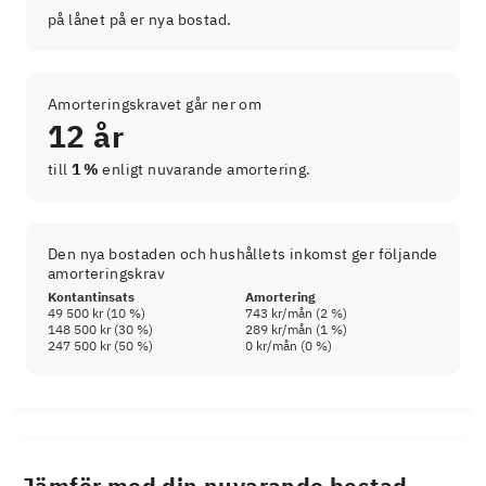
på lånet på er nya bostad.
Amorteringskravet går ner om
12 år
till
1 %
enligt nuvarande amortering.
Den nya bostaden och hushållets inkomst ger följande
amorteringskrav
Kontantinsats
Amortering
49 500 kr
(
10
%)
743 kr
/mån (
2
%)
148 500 kr
(
30
%)
289 kr
/mån (
1
%)
247 500 kr
(
50
%)
0 kr
/mån (
0
%)