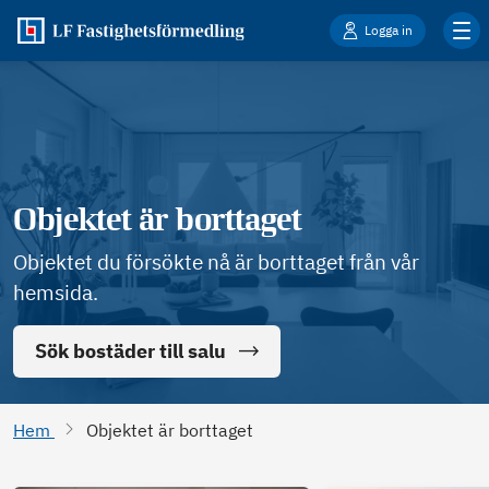
Logga in
Objektet är borttaget
Objektet du försökte nå är borttaget från vår
hemsida.
Sök bostäder till salu
Hem
Objektet är borttaget