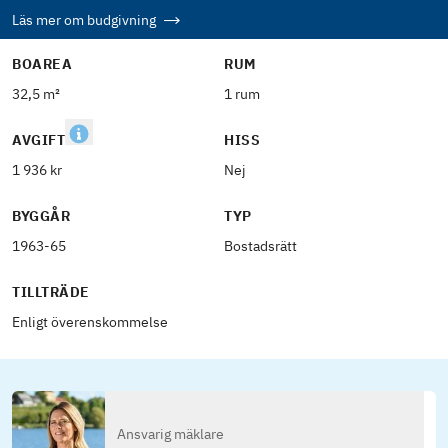
Läs mer om budgivning
BOAREA
RUM
32,5 m²
1 rum
AVGIFT
HISS
1 936 kr
Nej
BYGGÅR
TYP
1963-65
Bostadsrätt
TILLTRÄDE
Enligt överenskommelse
Ansvarig mäklare