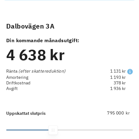
Dalbovägen 3A
Din kommande månadsutgift:
4 638 kr
Ränta
(efter skattereduktion)
1 131 kr
Amortering
1 193 kr
Driftkostnad
378 kr
Avgift
1 936 kr
kr
Uppskattat slutpris