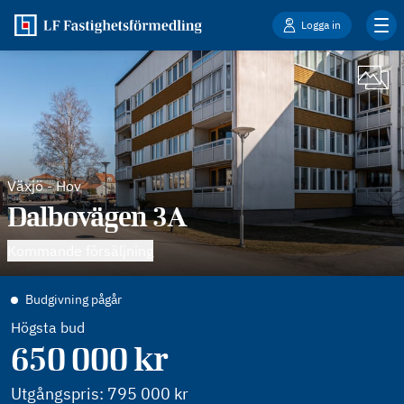
Logga in
Växjö
-
Hov
Dalbovägen 3A
Kommande försäljning
Budgivning pågår
Högsta bud
650 000
kr
Utgångspris:
795 000
kr