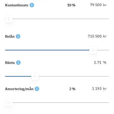
kr
Kontantinsats
10 %
kr
Bolån
%
Ränta
kr
Amortering/mån
2 %