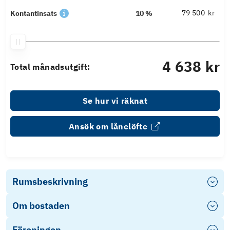
kr
Kontantinsats
10 %
4 638 kr
Total månadsutgift:
Se hur vi räknat
Ansök om lånelöfte
Rumsbeskrivning
Om bostaden
Föreningen