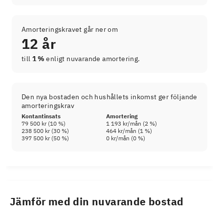
Amorteringskravet går ner om
12 år
till
1 %
enligt nuvarande amortering.
Den nya bostaden och hushållets inkomst ger följande
amorteringskrav
Kontantinsats
Amortering
79 500 kr
(
10
%)
1 193 kr
/mån (
2
%)
238 500 kr
(
30
%)
464 kr
/mån (
1
%)
397 500 kr
(
50
%)
0 kr
/mån (
0
%)
Jämför med din nuvarande bostad