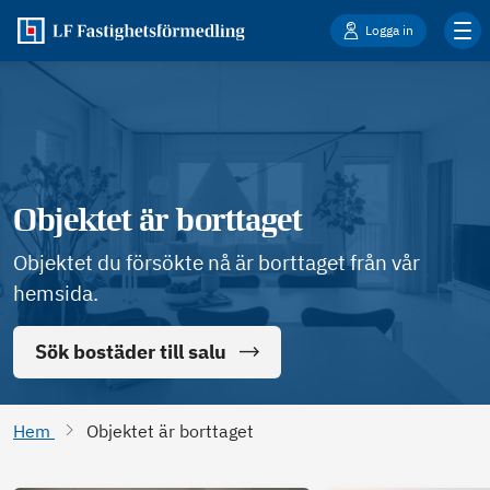
Logga in
Objektet är borttaget
Objektet du försökte nå är borttaget från vår
hemsida.
Sök bostäder till salu
Hem
Objektet är borttaget