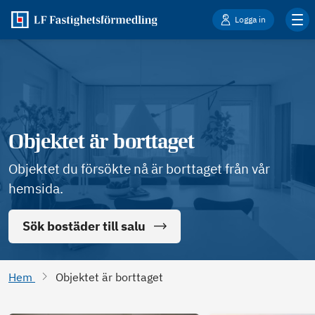
Logga in
Objektet är borttaget
Objektet du försökte nå är borttaget från vår
hemsida.
Sök bostäder till salu
Hem
Objektet är borttaget