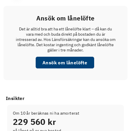
Ansök om lånelöfte
Det är alltid bra att ha ett lånelöfte klart – då kan du
vara med och buda direkt på bostaden du är
intresserad av. Hos Länsförsäkringar kan du ansöka om
lånelöfte. Det kostar ingenting och godkänt lånelöfte
gäller i tre månader.
Ansök om lånelöfte
Insikter
Om 10 år beräknas ni ha amorterat
229 560 kr
på lånet på er nya bostad.