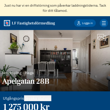
Just nu har vi en driftstörning som påverkar laddningstiderna. Tack
för ditt tålamod.
Logga in
Norrköping
-
Haga
Apelgatan 28B
Utgångspris
Bevaka slutpris
1 275 000
kr