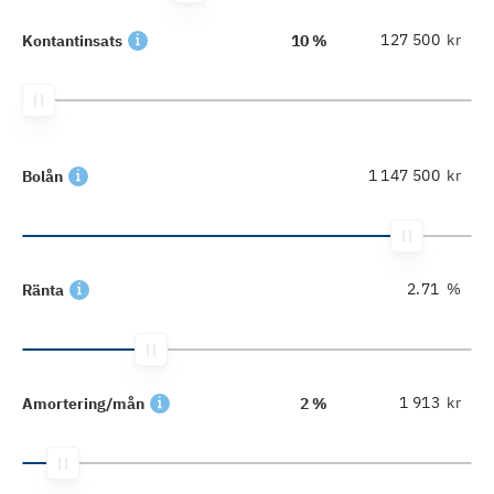
kr
Kontantinsats
10 %
kr
Bolån
%
Ränta
kr
Amortering/mån
2 %