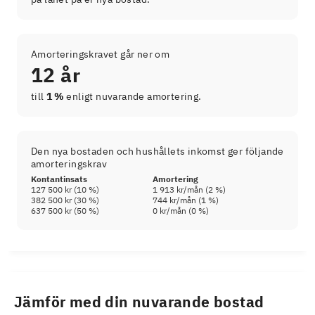
Amorteringskravet går ner om
12 år
till
1 %
enligt nuvarande amortering.
Den nya bostaden och hushållets inkomst ger följande
amorteringskrav
Kontantinsats
Amortering
127 500 kr
(
10
%)
1 913 kr
/mån (
2
%)
382 500 kr
(
30
%)
744 kr
/mån (
1
%)
637 500 kr
(
50
%)
0 kr
/mån (
0
%)
Jämför med din nuvarande bostad