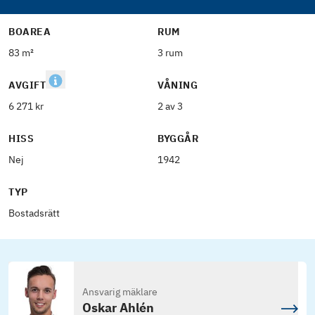
BOAREA
RUM
83 m²
3 rum
AVGIFT
VÅNING
6 271 kr
2 av 3
HISS
BYGGÅR
Nej
1942
TYP
Bostadsrätt
Ansvarig mäklare
Oskar Ahlén