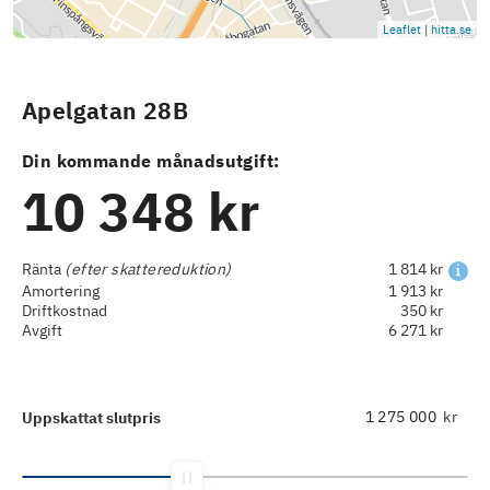
Leaflet
|
hitta.se
Apelgatan 28B
Din kommande månadsutgift:
10 348 kr
Ränta
(efter skattereduktion)
1 814 kr
Amortering
1 913 kr
Driftkostnad
350 kr
Avgift
6 271 kr
kr
Uppskattat slutpris