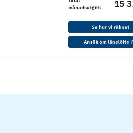
Total
15 3
månadsutgift:
Se hur vi räknat
Ansök om lånelöfte