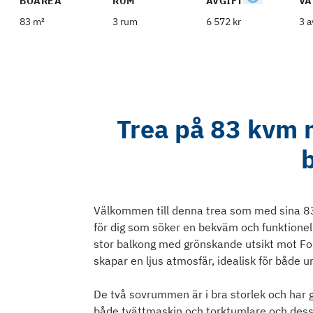
BOAREA
RUM
AVGIFT
VÅ
83 m²
3 rum
6 572 kr
3 a
Trea på 83 kvm m
Välkommen till denna trea som med sina 83 
för dig som söker en bekväm och funktionel
stor balkong med grönskande utsikt mot Fo
skapar en ljus atmosfär, idealisk för både 
De två sovrummen är i bra storlek och har
både tvättmaskin och torktumlare och dessut