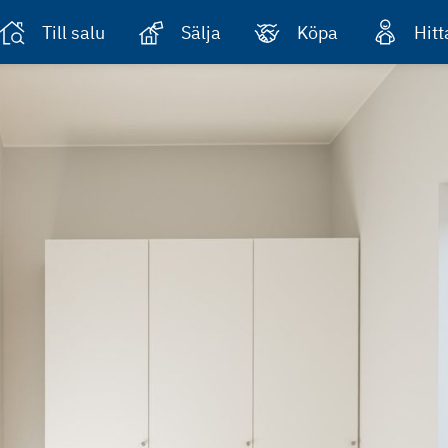
Till salu
Sälja
Köpa
Hit