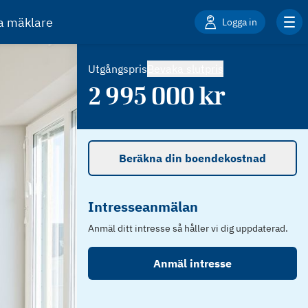
ta mäklare
Logga in
Utgångspris
Bevaka slutpris
2 995 000
kr
Beräkna din boendekostnad
Intresseanmälan
Anmäl ditt intresse så håller vi dig uppdaterad.
Anmäl intresse