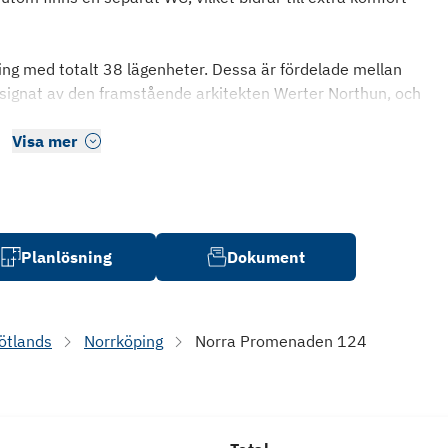
ng med totalt 38 lägenheter. Dessa är fördelade mellan
esignat av den framstående arkitekten Werter Northun, och
Visa mer
Planlösning
Dokument
ötlands
Norrköping
Norra Promenaden 124