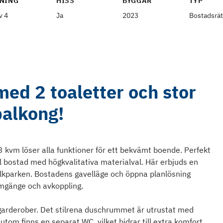
NING
HISS
BYGGÅR
TYP
v 4
Ja
2023
Bostadsrät
ed 2 toaletter och stor
balkong!
kvm löser alla funktioner för ett bekvämt boende. Perfekt
l bostad med högkvalitativa materialval. Här erbjuds en
lkparken. Bostadens gavelläge och öppna planlösning
umgänge och avkoppling.
 garderober. Det stilrena duschrummet är utrustat med
om finns en separat WC, vilket bidrar till extra komfort