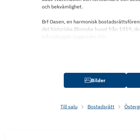
och bekvämlighet.
Brf Oasen, en harmonisk bostadsrättsföreni
det historiska Blomska huset från 1919, d
två nybyggda byggnader. För
Bilder
Till salu
Bostadsrätt
Österg