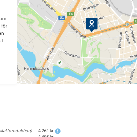
som
 för
en
st
skattereduktion)
4 261 kr
4 493 kr