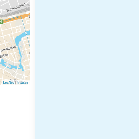
Leaflet
|
hitta.se