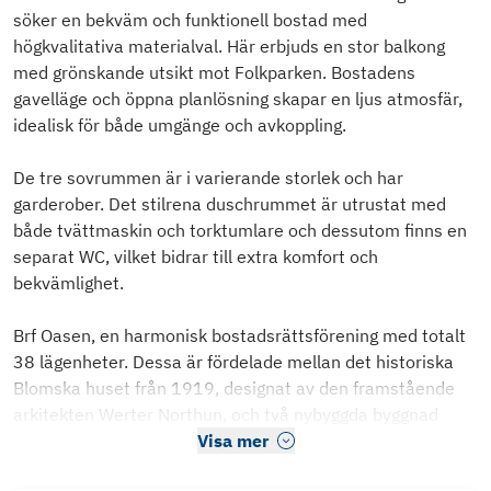
söker en bekväm och funktionell bostad med
högkvalitativa materialval. Här erbjuds en stor balkong
med grönskande utsikt mot Folkparken. Bostadens
gavelläge och öppna planlösning skapar en ljus atmosfär,
idealisk för både umgänge och avkoppling.
De tre sovrummen är i varierande storlek och har
garderober. Det stilrena duschrummet är utrustat med
både tvättmaskin och torktumlare och dessutom finns en
separat WC, vilket bidrar till extra komfort och
bekvämlighet.
Brf Oasen, en harmonisk bostadsrättsförening med totalt
38 lägenheter. Dessa är fördelade mellan det historiska
Blomska huset från 1919, designat av den framstående
arkitekten Werter Northun, och två nybyggda byggnad
Visa mer