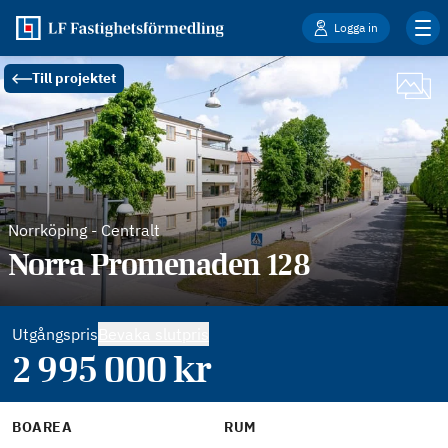
Logga in
Till projektet
Norrköping
-
Centralt
Norra Promenaden 128
Utgångspris
Bevaka slutpris
2 995 000
kr
BOAREA
RUM