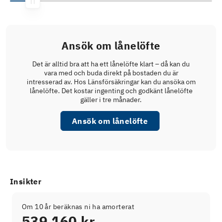
Ansök om lånelöfte
Det är alltid bra att ha ett lånelöfte klart – då kan du
vara med och buda direkt på bostaden du är
intresserad av. Hos Länsförsäkringar kan du ansöka om
lånelöfte. Det kostar ingenting och godkänt lånelöfte
gäller i tre månader.
Ansök om lånelöfte
Insikter
Om 10 år beräknas ni ha amorterat
539 160 kr