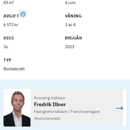
83 m²
4 rum
AVGIFT
VÅNING
6 572 kr
3 av 4
HISS
BYGGÅR
Ja
2023
TYP
Bostadsrätt
Ansvarig mäklare
Fredrik Illner
Fastighetsmäklare / Franchisetagare
/
Kommersiellt