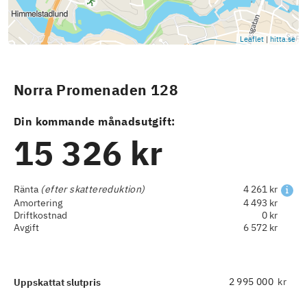
Leaflet
|
hitta.se
Norra Promenaden 128
Din kommande månadsutgift:
15 326 kr
Ränta
(efter skattereduktion)
4 261 kr
Amortering
4 493 kr
Driftkostnad
0 kr
Avgift
6 572 kr
kr
Uppskattat slutpris