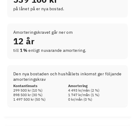
på lånet på er nya bostad.
Amorteringskravet går ner om
12 år
till
1 %
enligt nuvarande amortering.
Den nya bostaden och hushållets inkomst ger följande
amorteringskrav
Kontantinsats
Amortering
299 500 kr
(
10
%)
4 493 kr
/mån (
2
%)
898 500 kr
(
30
%)
1 747 kr
/mån (
1
%)
1 497 500 kr
(
50
%)
0 kr
/mån (
0
%)