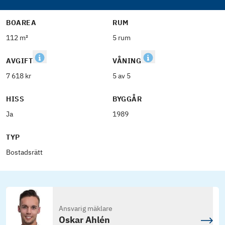
BOAREA
RUM
112 m²
5 rum
AVGIFT
VÅNING
7 618 kr
5 av 5
HISS
BYGGÅR
Ja
1989
TYP
Bostadsrätt
Ansvarig mäklare
Oskar Ahlén