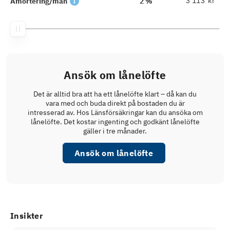
kr
Amortering/mån
2 %
Ansök om lånelöfte
Det är alltid bra att ha ett lånelöfte klart – då kan du
vara med och buda direkt på bostaden du är
intresserad av. Hos Länsförsäkringar kan du ansöka om
lånelöfte. Det kostar ingenting och godkänt lånelöfte
gäller i tre månader.
Ansök om lånelöfte
Insikter