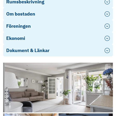
Rumsbeskrivning
Om bostaden
Föreningen
Ekonomi
Dokument & Länkar
Energideklaration
Därför måste mäklaren ställa frågor
Årsredovisning
Stadgar