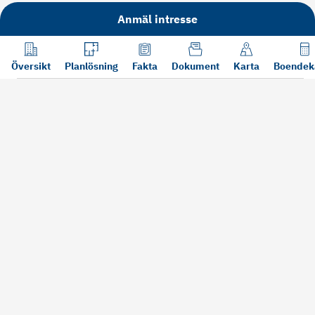
Anmäl intresse
Översikt
Planlösning
Fakta
Dokument
Karta
Boendek
Läs mer