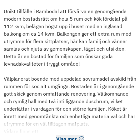
Unikt tillfälle i Rambodal att förvärva en genomgående
modern bostadsrätt om hela 5 rum och kök fördelat på
112 kvm, belägen högst upp i huset med en inglasad
balkong om ca 14 kvm. Balkongen ger ett extra rum med
utrymme för flera sittplatser, här kan familj och vänner
samlas och njuta av gemenskapen, läget och utsikten.
Detta är en bostad för familjen som önskar goda
levnadskvaliteter i tryggt område!
Välplanerat boende med uppdelad sovrumsdel avskild från
rummen för socialt umgänge. Bostaden är i genomgående
gott skick genom omfattande renovering. Välkomnande
och rymlig hall med två intilliggande duschrum, vilket
underlättar i vardagen för den större familjen. Köket är
inrett med genomtänkta och enhetliga materialval och har
utrymme för en väl tilltagen matplats.
Vidare finns ett
Visa mer