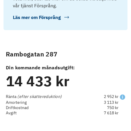
vår tjänst Försprång.
Läs mer om
Försprång
Rambogatan 287
Din kommande månadsutgift:
14 433 kr
Ränta
(efter skattereduktion)
2 952 kr
Amortering
3 113 kr
Driftkostnad
750 kr
Avgift
7 618 kr