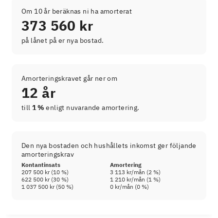
Om 10 år beräknas ni ha amorterat
373 560 kr
på lånet på er nya bostad.
Amorteringskravet går ner om
12 år
till
1 %
enligt nuvarande amortering.
Den nya bostaden och hushållets inkomst ger följande
amorteringskrav
Kontantinsats
Amortering
207 500 kr
(
10
%)
3 113 kr
/mån (
2
%)
622 500 kr
(
30
%)
1 210 kr
/mån (
1
%)
1 037 500 kr
(
50
%)
0 kr
/mån (
0
%)