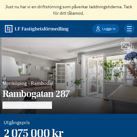
Just nu har vi en driftstörning som påverkar laddningstiderna. Tack
för ditt tålamod.
Logga in
Norrköping
-
Rambodal
Rambogatan 287
Kommande försäljning
Utgångspris
2 075 000
kr