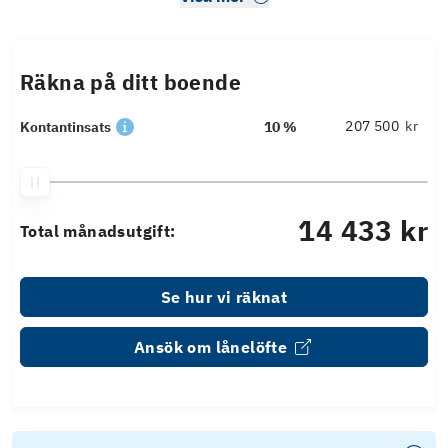
Räkna på ditt boende
kr
Kontantinsats
10 %
14 433 kr
Total månadsutgift:
Se hur vi räknat
Ansök om lånelöfte