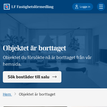
Logga in
Objektet är borttaget
Objektet du försökte nå är borttaget från vår
hemsida.
Sök bostäder till salu
Hem
Objektet är borttaget