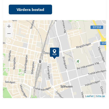
Värdera bostad
Leaflet
|
hitta.se