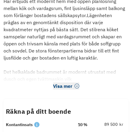
Här erbjuds ett modernt hem med öppen planlösning
mellan kök och vardagsrum, fint ljusinsläpp samt balkong
som förlänger bostadens sällskapsytor.Lägenheten
präglas av en genomtänkt disposition där varje
kvadratmeter nyttjas på bästa sätt. Det stilrena köket
samspelar naturligt med vardagsrummet och skapar en
öppen och trivsam känsla med plats för både soffgrupp
och sovdel. De stora fönsterpartierna bidrar till ett fint
ljusflöde och ger bostaden en luftig karaktär.
Det helkaklade badrummet är modernt utrustat med
dusch och egen tvättmaskin vilk
Visa mer
Räkna på ditt boende
kr
Kontantinsats
10 %