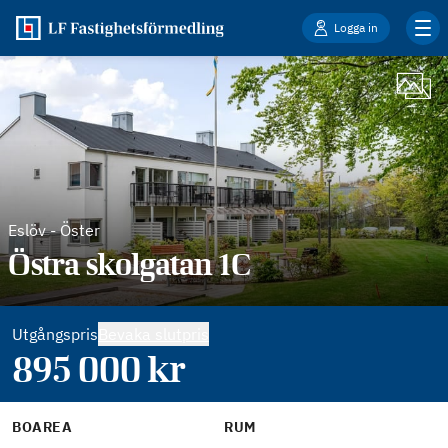
Logga in
Eslöv
-
Öster
Östra skolgatan 1C
Utgångspris
Bevaka slutpris
895 000
kr
BOAREA
RUM