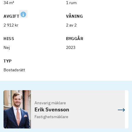
34 m²
1 rum
AVGIFT
VÅNING
2 912 kr
2 av 2
HISS
BYGGÅR
Nej
2023
TYP
Bostadsrätt
Ansvarig mäklare
Erik Svensson
Fastighetsmäklare