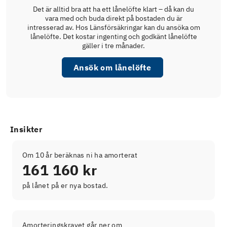
Det är alltid bra att ha ett lånelöfte klart – då kan du
vara med och buda direkt på bostaden du är
intresserad av. Hos Länsförsäkringar kan du ansöka om
lånelöfte. Det kostar ingenting och godkänt lånelöfte
gäller i tre månader.
Ansök om lånelöfte
Insikter
Om 10 år beräknas ni ha amorterat
161 160 kr
på lånet på er nya bostad.
Amorteringskravet går ner om