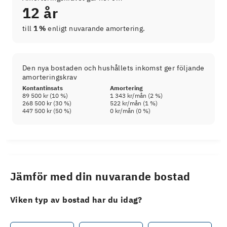
12 år
till
1 %
enligt nuvarande amortering.
Den nya bostaden och hushållets inkomst ger följande
amorteringskrav
Kontantinsats
Amortering
89 500 kr
(
10
%)
1 343 kr
/mån (
2
%)
268 500 kr
(
30
%)
522 kr
/mån (
1
%)
447 500 kr
(
50
%)
0 kr
/mån (
0
%)
Jämför med din nuvarande bostad
Viken typ av bostad har du idag?