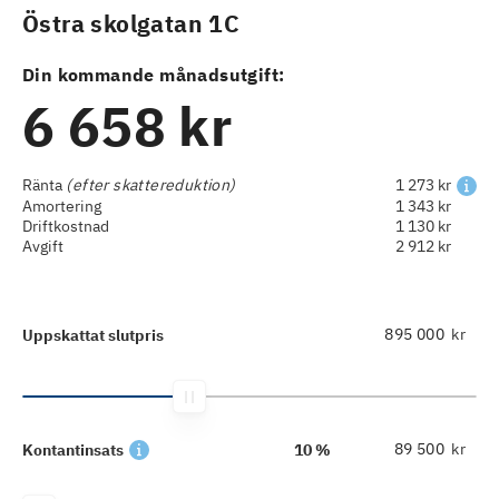
Östra skolgatan 1C
Din kommande månadsutgift:
6 658 kr
Ränta
(efter skattereduktion)
1 273 kr
Amortering
1 343 kr
Driftkostnad
1 130 kr
Avgift
2 912 kr
kr
Uppskattat slutpris
kr
Kontantinsats
10 %