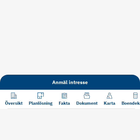
Anmäl intresse
Översikt
Planlösning
Fakta
Dokument
Karta
Boendek