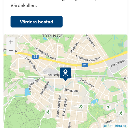
Värdekollen.
Värdera bostad
Leaflet
|
hitta.se