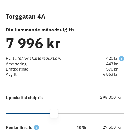
Torggatan 4A
Din kommande månadsutgift:
7 996 kr
Ränta
(efter skattereduktion)
420 kr
Amortering
443 kr
Driftkostnad
570 kr
Avgift
6 563 kr
kr
Uppskattat slutpris
kr
Kontantinsats
10 %