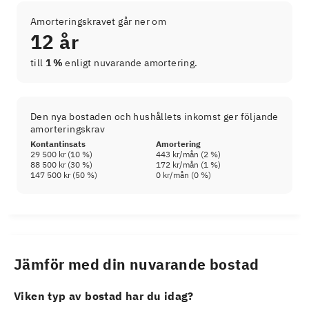
Amorteringskravet går ner om
12 år
till
1 %
enligt nuvarande amortering.
Den nya bostaden och hushållets inkomst ger följande
amorteringskrav
Kontantinsats
Amortering
29 500 kr
(
10
%)
443 kr
/mån (
2
%)
88 500 kr
(
30
%)
172 kr
/mån (
1
%)
147 500 kr
(
50
%)
0 kr
/mån (
0
%)
Jämför med din nuvarande bostad
Viken typ av bostad har du idag?