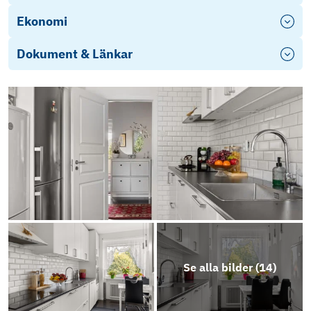
Ekonomi
Dokument & Länkar
Stadgar 2020
Energideklaration 2018
Årsredovisning 2023
Objektsbeskrivning
Se alla bilder (
14
)