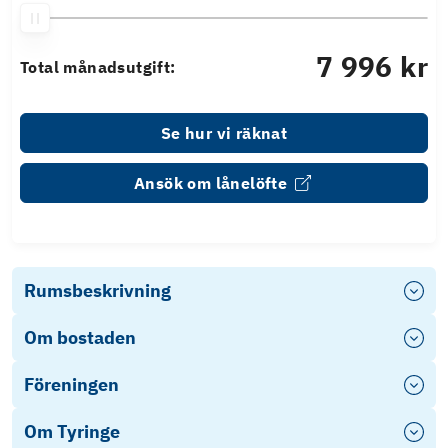
7 996 kr
Total månadsutgift:
Se hur vi räknat
Ansök om lånelöfte
Rumsbeskrivning
Om bostaden
Föreningen
Om Tyringe