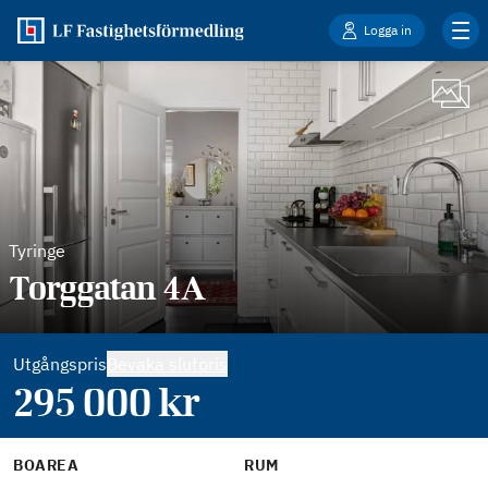
Logga in
Tyringe
Torggatan 4A
Utgångspris
Bevaka slutpris
295 000
kr
BOAREA
RUM