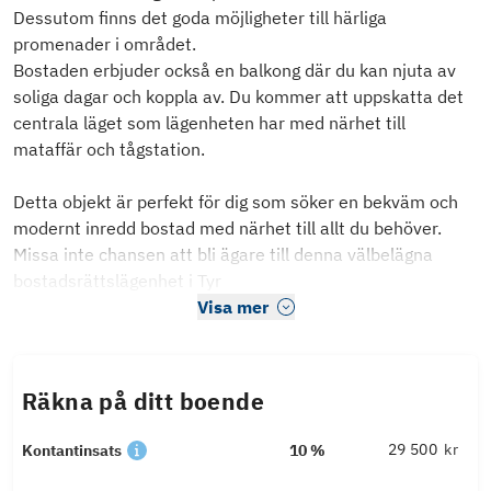
Dessutom finns det goda möjligheter till härliga
promenader i området.
Bostaden erbjuder också en balkong där du kan njuta av
soliga dagar och koppla av. Du kommer att uppskatta det
centrala läget som lägenheten har med närhet till
mataffär och tågstation.
Detta objekt är perfekt för dig som söker en bekväm och
modernt inredd bostad med närhet till allt du behöver.
Missa inte chansen att bli ägare till denna välbelägna
bostadsrättslägenhet i Tyr
Visa mer
Räkna på ditt boende
kr
Kontantinsats
10 %