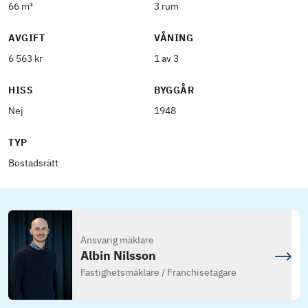
66 m²
3 rum
AVGIFT
VÅNING
6 563 kr
1 av 3
HISS
BYGGÅR
Nej
1948
TYP
Bostadsrätt
Ansvarig mäklare
Albin Nilsson
Fastighetsmäklare / Franchisetagare