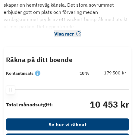
skapar en hemtrevlig känsla. Det stora sovrummet
erbjuder gott om plats och förvaring medan
vardagsrummet pryds av ett vackert burspråk med utsikt
ut mot parken. Det uppdaterade
Visa mer
Räkna på ditt boende
kr
Kontantinsats
10 %
10 453 kr
Total månadsutgift:
Se hur vi räknat