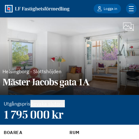
Logga in
Helsingborg
-
Slottshöjden
Mäster Jacobs gata 1A
Utgångspris
Bevaka slutpris
1 795 000
kr
BOAREA
RUM