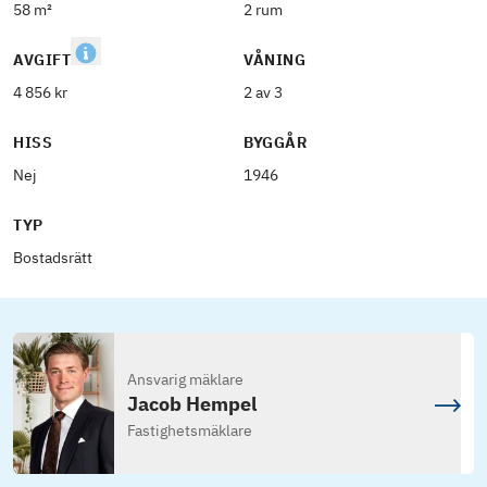
58 m²
2 rum
AVGIFT
VÅNING
4 856 kr
2 av 3
HISS
BYGGÅR
Nej
1946
TYP
Bostadsrätt
Ansvarig mäklare
Jacob Hempel
Fastighetsmäklare