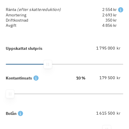
Ränta
(efter skattereduktion)
2 554 kr
Amortering
2 693 kr
Driftkostnad
350 kr
Avgift
4 856 kr
kr
Uppskattat slutpris
kr
Kontantinsats
10 %
kr
Bolån