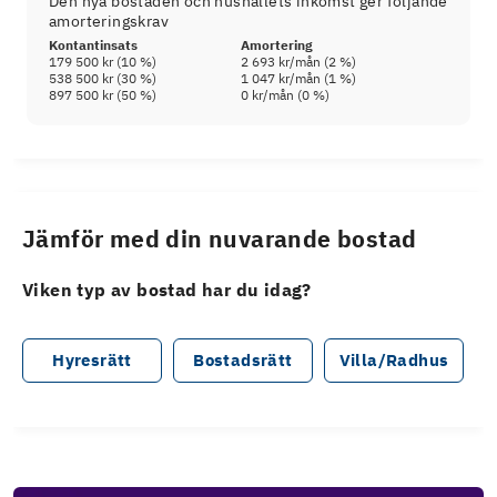
Den nya bostaden och hushållets inkomst ger följande
amorteringskrav
Kontantinsats
Amortering
179 500 kr
(
10
%)
2 693 kr
/mån (
2
%)
538 500 kr
(
30
%)
1 047 kr
/mån (
1
%)
897 500 kr
(
50
%)
0 kr
/mån (
0
%)
Jämför med din nuvarande bostad
Viken typ av bostad har du idag?
Hyresrätt
Bostadsrätt
Villa/Radhus