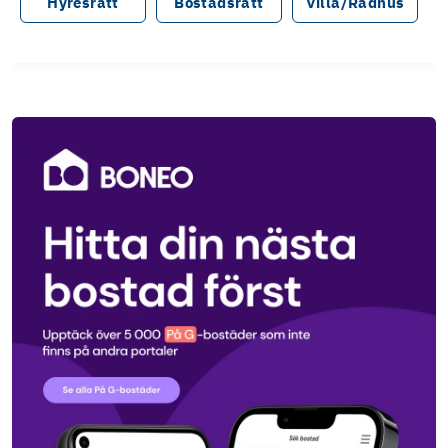
Hyresrätt
Bostadsrätt
Villa/Radhus