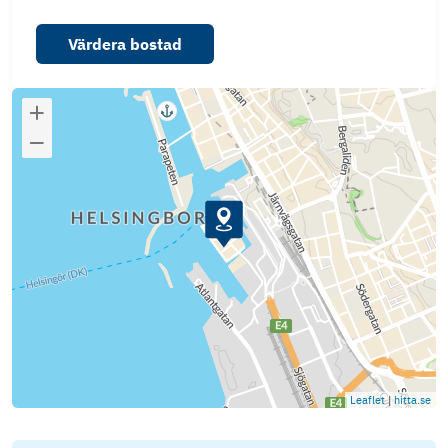
Värdera bostad
Leaflet
|
hitta.se