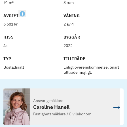
91 m²
3 rum
AVGIFT
VÅNING
6 681 kr
2 av 4
HISS
BYGGÅR
Ja
2022
TYP
TILLTRÄDE
Bostadsrätt
Enligt överenskommelse. Snart
tillträde möjligt.
Ansvarig mäklare
Caroline Hanell
Fastighetsmäklare / Civilekonom