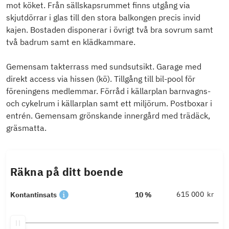
mot köket. Från sällskapsrummet finns utgång via
skjutdörrar i glas till den stora balkongen precis invid
kajen. Bostaden disponerar i övrigt två bra sovrum samt
två badrum samt en klädkammare.
Gemensam takterrass med sundsutsikt. Garage med
direkt access via hissen (kö). Tillgång till bil-pool för
föreningens medlemmar. Förråd i källarplan barnvagns-
och cykelrum i källarplan samt ett miljörum. Postboxar i
entrén. Gemensam grönskande innergård med trädäck,
gräsmatta.
Räkna på ditt boende
kr
Kontantinsats
10 %