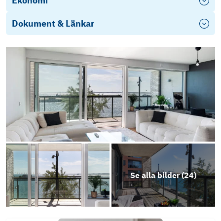
Ekonomi
Dokument & Länkar
Objektsbeskrivning
Se alla bilder (
24
)