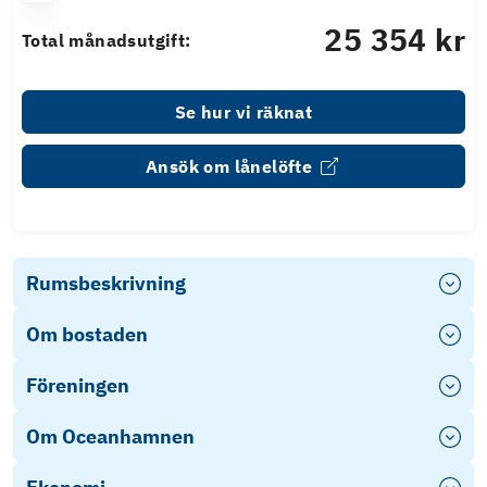
25 354 kr
Total månadsutgift:
Se hur vi räknat
Ansök om lånelöfte
Rumsbeskrivning
Om bostaden
Föreningen
Om Oceanhamnen