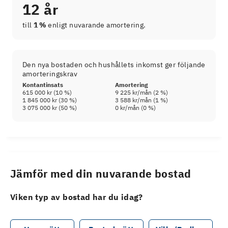
12 år
till
1 %
enligt nuvarande amortering.
Den nya bostaden och hushållets inkomst ger följande
amorteringskrav
Kontantinsats
Amortering
615 000 kr
(
10
%)
9 225 kr
/mån (
2
%)
1 845 000 kr
(
30
%)
3 588 kr
/mån (
1
%)
3 075 000 kr
(
50
%)
0 kr
/mån (
0
%)
Jämför med din nuvarande bostad
Viken typ av bostad har du idag?