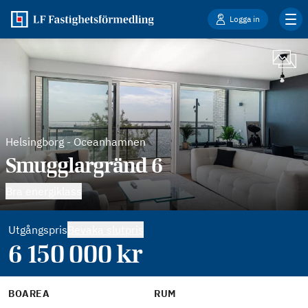
Logga in
Helsingborg
-
Oceanhamnen
Smugglargränd 6
Bra energiklass
Utgångspris
Bevaka slutpris
6 150 000
kr
BOAREA
RUM