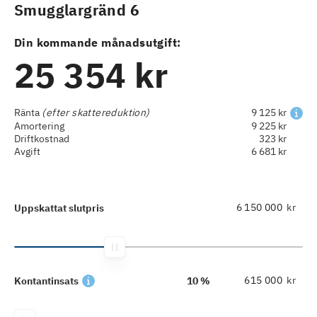
Smugglargränd 6
Din kommande månadsutgift:
25 354 kr
Ränta
(efter skattereduktion)
9 125 kr
Amortering
9 225 kr
Driftkostnad
323 kr
Avgift
6 681 kr
kr
Uppskattat slutpris
kr
Kontantinsats
10 %