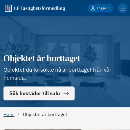
Logga in
Objektet är borttaget
Objektet du försökte nå är borttaget från vår
hemsida.
Sök bostäder till salu
Hem
Objektet är borttaget