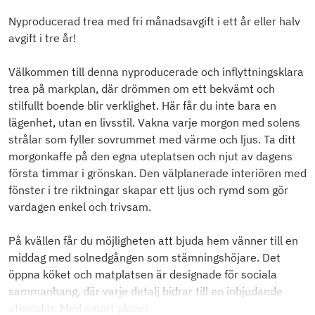
Nyproducerad trea med fri månadsavgift i ett år eller halv
avgift i tre år!
Välkommen till denna nyproducerade och inflyttningsklara
trea på markplan, där drömmen om ett bekvämt och
stilfullt boende blir verklighet. Här får du inte bara en
lägenhet, utan en livsstil. Vakna varje morgon med solens
strålar som fyller sovrummet med värme och ljus. Ta ditt
morgonkaffe på den egna uteplatsen och njut av dagens
första timmar i grönskan. Den välplanerade interiören med
fönster i tre riktningar skapar ett ljus och rymd som gör
vardagen enkel och trivsam.
På kvällen får du möjligheten att bjuda hem vänner till en
middag med solnedgången som stämningshöjare. Det
öppna köket och matplatsen är designade för sociala
sammanhang, där varje detalj bidrar till en inbjudande
atmosfär. Med smart placer