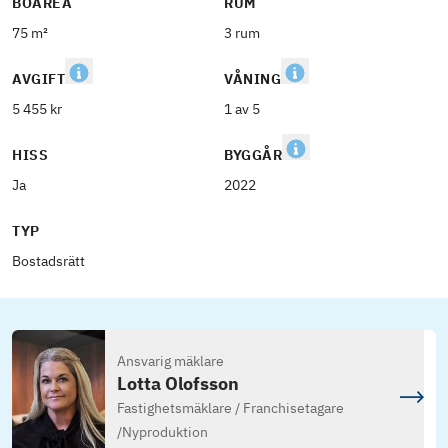
BOAREA
RUM
75 m²
3 rum
AVGIFT
VÅNING
5 455 kr
1 av 5
HISS
BYGGÅR
Ja
2022
TYP
Bostadsrätt
Ansvarig mäklare
Lotta Olofsson
Fastighetsmäklare / Franchisetagare
/
Nyproduktion