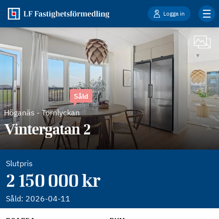
Logga in
Såld
Höganäs
-
Tornlyckan
Vintergatan 2
Slutpris
2 150 000 kr
Såld:
2026-04-11