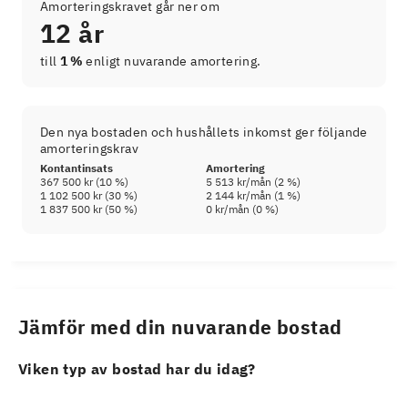
Amorteringskravet går ner om
12 år
till
1 %
enligt nuvarande amortering.
Den nya bostaden och hushållets inkomst ger följande
amorteringskrav
Kontantinsats
Amortering
367 500 kr
(
10
%)
5 513 kr
/mån (
2
%)
1 102 500 kr
(
30
%)
2 144 kr
/mån (
1
%)
1 837 500 kr
(
50
%)
0 kr
/mån (
0
%)
Jämför med din nuvarande bostad
Viken typ av bostad har du idag?