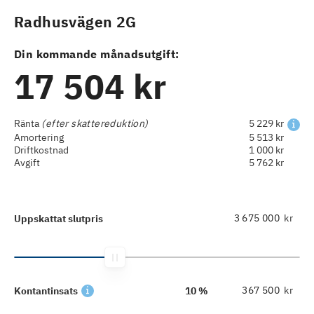
Radhusvägen 2G
Din kommande månadsutgift:
17 504 kr
Ränta
(efter skattereduktion)
5 229 kr
Amortering
5 513 kr
Driftkostnad
1 000 kr
Avgift
5 762 kr
kr
Uppskattat slutpris
kr
Kontantinsats
10 %