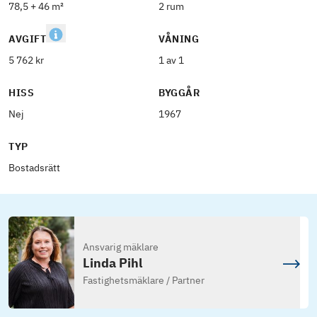
78,5 + 46 m²
2 rum
AVGIFT
VÅNING
5 762 kr
1 av 1
HISS
BYGGÅR
Nej
1967
TYP
Bostadsrätt
Ansvarig mäklare
Linda Pihl
Fastighetsmäklare / Partner