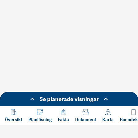
Se planerade visningar
Översikt
Planlösning
Fakta
Dokument
Karta
Boendek