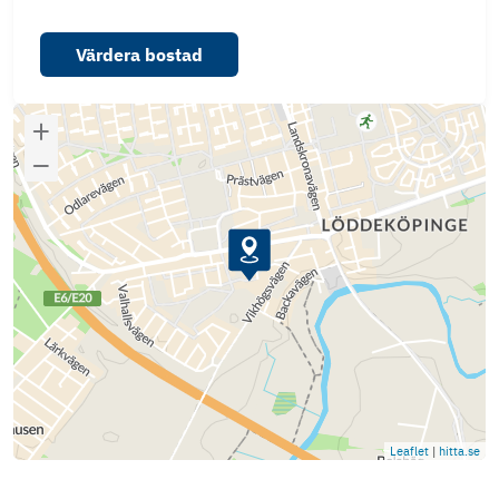
Värdera bostad
Leaflet
|
hitta.se