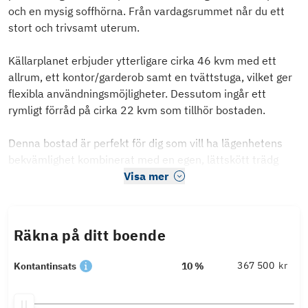
och en mysig soffhörna. Från vardagsrummet når du ett
stort och trivsamt uterum.
Källarplanet erbjuder ytterligare cirka 46 kvm med ett
allrum, ett kontor/garderob samt en tvättstuga, vilket ger
flexibla användningsmöjligheter. Dessutom ingår ett
rymligt förråd på cirka 22 kvm som tillhör bostaden.
Denna bostad är perfekt för dig som vill ha lägenhetens
bekvämlighet kombinerat med en egen, lättskött trädg
Visa mer
Räkna på ditt boende
kr
Kontantinsats
10 %