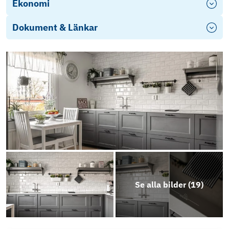
Ekonomi
Dokument & Länkar
Energideklaration Radhusvägen 2C
Objektsbeskrivning
Se alla bilder (
19
)