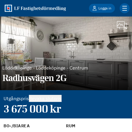
Logga in
Löddeköpinge
-
Löddeköpinge - Centrum
Radhusvägen 2G
Utgångspris
Bevaka slutpris
3 675 000
kr
BO-/BIAREA
RUM