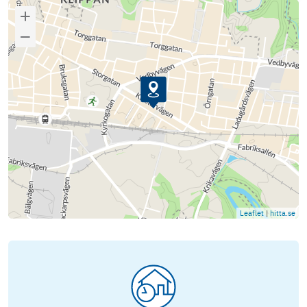
Leaflet
|
hitta.se