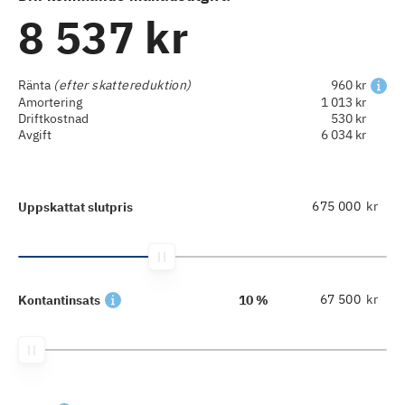
8 537 kr
Ränta
(efter skattereduktion)
960 kr
Amortering
1 013 kr
Driftkostnad
530 kr
Avgift
6 034 kr
kr
Uppskattat slutpris
kr
Kontantinsats
10 %