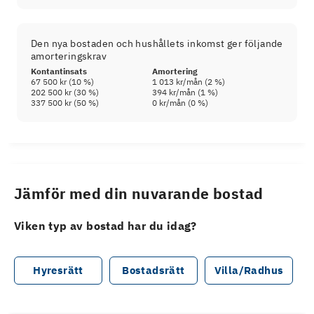
Den nya bostaden och hushållets inkomst ger följande
amorteringskrav
Kontantinsats
Amortering
67 500 kr
(
10
%)
1 013 kr
/mån (
2
%)
202 500 kr
(
30
%)
394 kr
/mån (
1
%)
337 500 kr
(
50
%)
0 kr
/mån (
0
%)
Jämför med din nuvarande bostad
Viken typ av bostad har du idag?
Hyresrätt
Bostadsrätt
Villa/Radhus