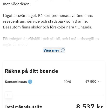
mot Söderåsen.
Läget är svårslaget. På kort promenadavstånd finns
resecentrum, service och stadspark som granne.
Dessutom finns skolor och förskolor nära till hands.
Föreningen är välskött och stabil, och i månadsavgiften
ingår värme, v
Visa mer
Räkna på ditt boende
kr
Kontantinsats
10 %
8 537 kr
Total månadsutgift: