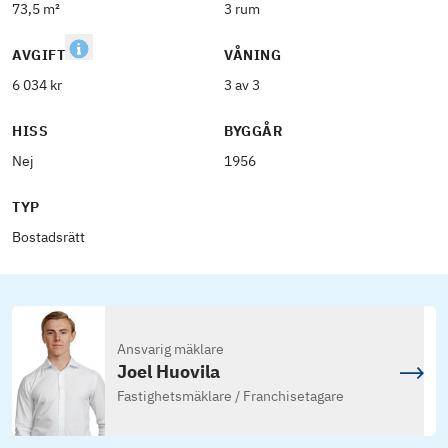
73,5 m²
3 rum
AVGIFT
VÅNING
6 034 kr
3 av 3
HISS
BYGGÅR
Nej
1956
TYP
Bostadsrätt
Ansvarig mäklare
Joel Huovila
Fastighetsmäklare / Franchisetagare