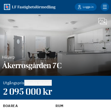
Logga in
Häljarp
Åkerrosgården 7C
Utgångspris
Bevaka slutpris
2 095 000
kr
BOAREA
RUM