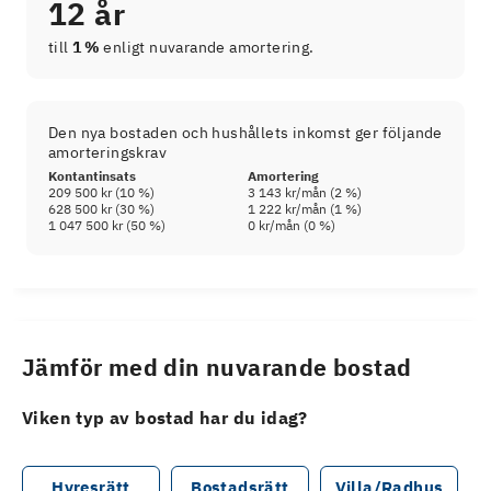
12 år
till
1 %
enligt nuvarande amortering.
Den nya bostaden och hushållets inkomst ger följande
amorteringskrav
Kontantinsats
Amortering
209 500 kr
(
10
%)
3 143 kr
/mån (
2
%)
628 500 kr
(
30
%)
1 222 kr
/mån (
1
%)
1 047 500 kr
(
50
%)
0 kr
/mån (
0
%)
Jämför med din nuvarande bostad
Viken typ av bostad har du idag?
Hyresrätt
Bostadsrätt
Villa/Radhus