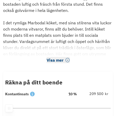
bostaden luftig och fräsch från första stund. Det finns
också golvvärme i hela lägenheten.
I det rymliga Marbodal köket, med sina stilrena vita luckor
och moderna vitvaror, finns allt du behöver. Intill köket
finns plats till en matplats som bjuder in till sociala
stunder. Vardagsrummet är luftigt och öppet och härifrån
kliver du direkt ut på ett stort trädäck i österläge, som blir
en förlängning av bostaden. Här finns gott om utrymme
Visa mer
Räkna på ditt boende
kr
Kontantinsats
10 %