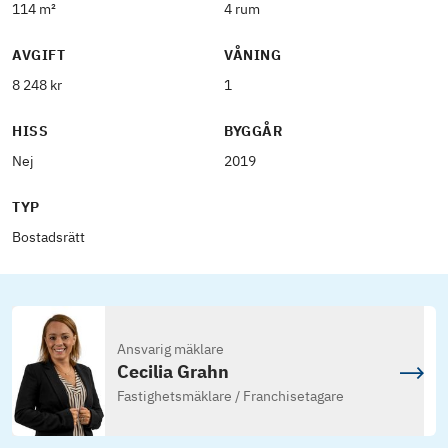
114 m²
4 rum
AVGIFT
VÅNING
8 248 kr
1
HISS
BYGGÅR
Nej
2019
TYP
Bostadsrätt
Ansvarig mäklare
Cecilia Grahn
Fastighetsmäklare / Franchisetagare