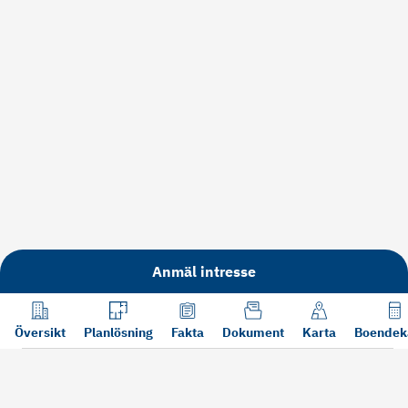
Anmäl intresse
Översikt
Planlösning
Fakta
Dokument
Karta
Boendek