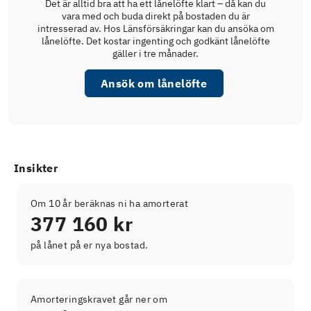
Det är alltid bra att ha ett lånelöfte klart – då kan du
vara med och buda direkt på bostaden du är
intresserad av. Hos Länsförsäkringar kan du ansöka om
lånelöfte. Det kostar ingenting och godkänt lånelöfte
gäller i tre månader.
Ansök om lånelöfte
Insikter
Om 10 år beräknas ni ha amorterat
377 160 kr
på lånet på er nya bostad.
Amorteringskravet går ner om