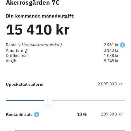
Åkerrosgården 7C
Din kommande månadsutgift:
15 410 kr
Ränta
(efter skattereduktion)
2 981 kr
Amortering
3 143 kr
Driftkostnad
1 038 kr
Avgift
8 248 kr
kr
Uppskattat slutpris
kr
Kontantinsats
10 %