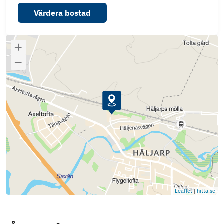
Värdera bostad
Leaflet
|
hitta.se