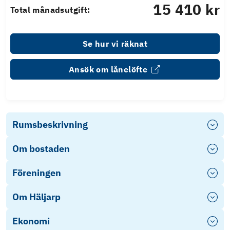
15 410 kr
Total månadsutgift:
Se hur vi räknat
Ansök om lånelöfte
Rumsbeskrivning
Om bostaden
Föreningen
Om Häljarp
Ekonomi