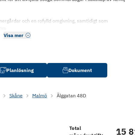
ergårdar och en rofylld omgivning, samtidigt som
rom
Visa mer
Planlösning
Dokument
Skåne
Malmö
Älggatan 48D
Total
15 8