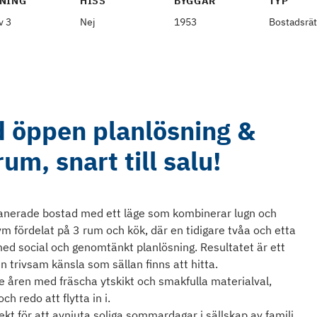
NING
HISS
BYGGÅR
TYP
v 3
Nej
1953
Bostadsrät
d öppen planlösning &
m, snart till salu!
lanerade bostad med ett läge som kombinerar lugn och
vm fördelat på 3 rum och kök, där en tidigare tvåa och etta
 med social och genomtänkt planlösning. Resultatet är ett
trivsam känsla som sällan finns att hitta.
 åren med fräscha ytskikt och smakfulla materialval,
h redo att flytta in i.
kt för att avnjuta soliga sommardagar i sällskap av familj