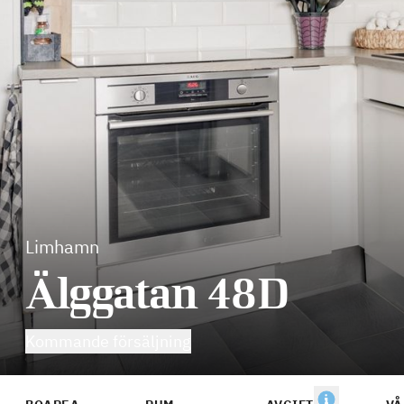
Limhamn
Älggatan 48D
Kommande försäljning