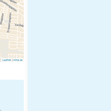
Leaflet
|
hitta.se
.