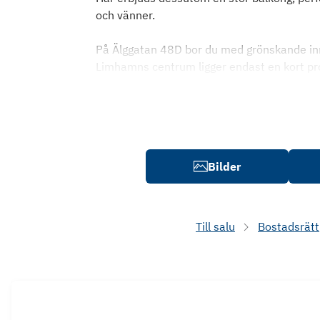
och vänner.
På Älggatan 48D bor du med grönskande inn
Limhamns centrum ligger endast en kort p
Bilder
Till salu
Bostadsrätt