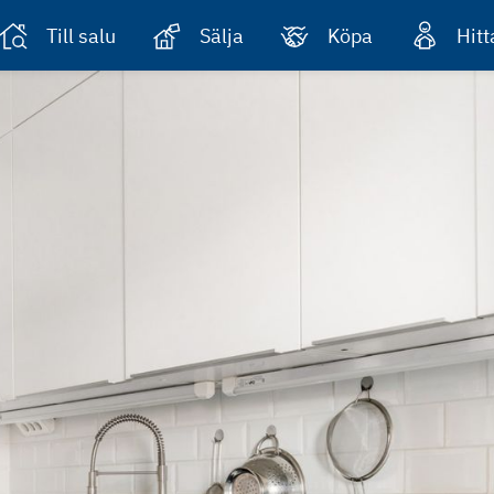
Till salu
Sälja
Köpa
Hit