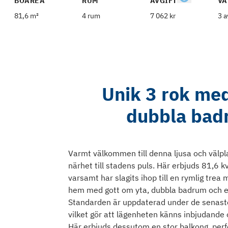
BOAREA
RUM
AVGIFT
VÅ
81,6 m²
4 rum
7 062 kr
3 a
Unik 3 rok me
dubbla badru
Varmt välkommen till denna ljusa och välp
närhet till stadens puls. Här erbjuds 81,6 k
varsamt har slagits ihop till en rymlig trea
hem med gott om yta, dubbla badrum och en 
Standarden är uppdaterad under de senaste
vilket gör att lägenheten känns inbjudande oc
Här erbjuds dessutom en stor balkong, perfe