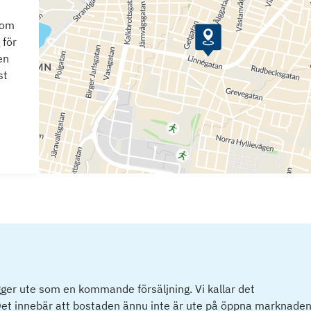
som
 för
en
st
ger ute som en kommande försäljning. Vi kallar det
et innebär att bostaden ännu inte är ute på öppna marknaden