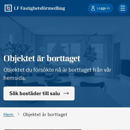
Logga in
Objektet är borttaget
Objektet du försökte nå är borttaget från vår
hemsida.
Sök bostäder till salu
Hem
Objektet är borttaget