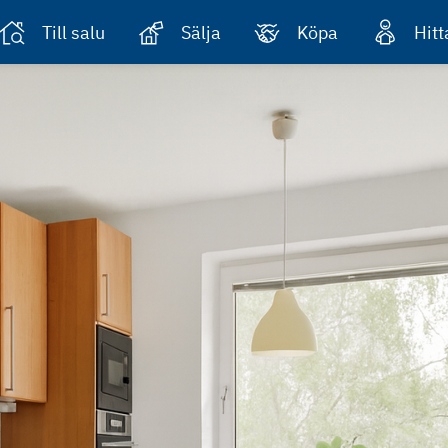
Till salu
Sälja
Köpa
Hit