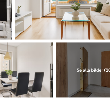
Se alla bilder (
1