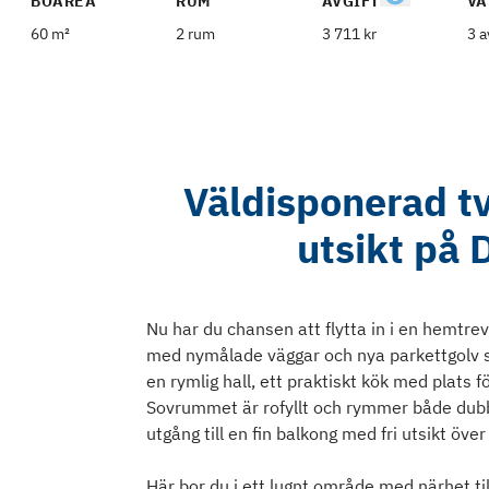
BOAREA
RUM
AVGIFT
VÅ
60 m²
2 rum
3 711 kr
3 a
Väldisponerad t
utsikt på
Nu har du chansen att flytta in i en hemtre
med nymålade väggar och nya parkettgolv s
en rymlig hall, ett praktiskt kök med plats
Sovrummet är rofyllt och rymmer både dubb
utgång till en fin balkong med fri utsikt över
Här bor du i ett lugnt område med närhet till