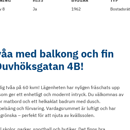
NING
HISS
BYGGÅR
TYP
v 8
Ja
1962
Bostadsrät
våa med balkong och fin
 Duvhöksgatan 4B!
vlig tvåa på 60 kvm! Lägenheten har nyligen fräschats upp
om ger ett enhetligt och modernt intryck. Du välkomnas av
 för matbord och ett helkaklat badrum med dusch.
elsäng och förvaring. Vardagsrummet är luftigt och har
 grönska – perfekt för att njuta av kvällssolen.
 skolor, parker, sporthall och butiker. Det finns bra