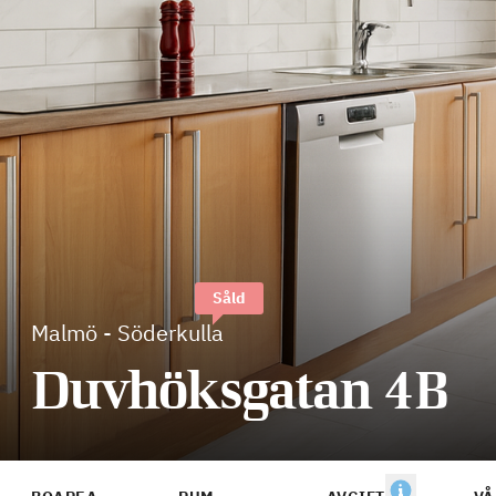
Såld
Malmö
-
Söderkulla
Duvhöksgatan 4B