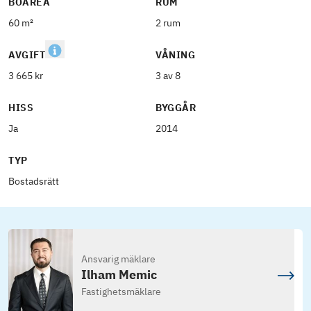
BOAREA
RUM
60 m²
2 rum
AVGIFT
VÅNING
3 665 kr
3 av 8
HISS
BYGGÅR
Ja
2014
TYP
Bostadsrätt
Ansvarig mäklare
Ilham Memic
Fastighetsmäklare