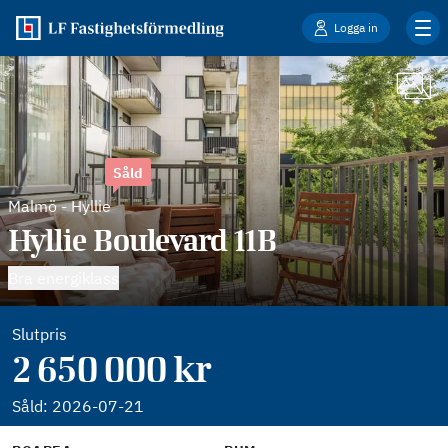
Logga in
Såld
Malmö
-
Hyllie
Hyllie Boulevard 11B
Bra energiklass
Slutpris
2 650 000 kr
Såld:
2026-07-21