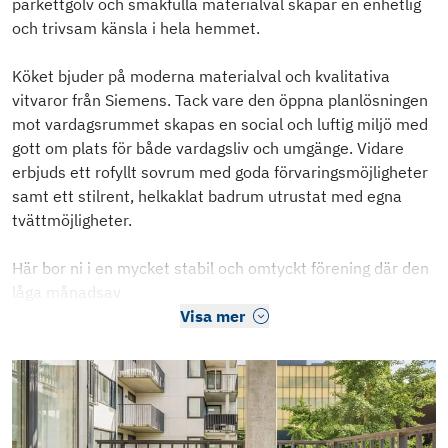
parkettgolv och smakfulla materialval skapar en enhetlig
och trivsam känsla i hela hemmet.
Köket bjuder på moderna materialval och kvalitativa
vitvaror från Siemens. Tack vare den öppna planlösningen
mot vardagsrummet skapas en social och luftig miljö med
gott om plats för både vardagsliv och umgänge. Vidare
erbjuds ett rofyllt sovrum med goda förvaringsmöjligheter
samt ett stilrent, helkaklat badrum utrustat med egna
tvättmöjligheter.
Här bor ni i en mycket stabil och omtyckt förening där den
låga månadsav
Visa mer