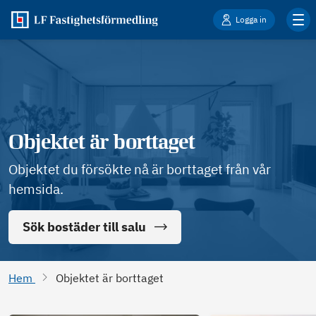
Logga in
Objektet är borttaget
Objektet du försökte nå är borttaget från vår
hemsida.
Sök bostäder till salu
Hem
Objektet är borttaget