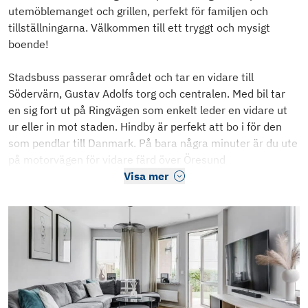
utemöblemanget och grillen, perfekt för familjen och
tillställningarna. Välkommen till ett tryggt och mysigt
boende!
Stadsbuss passerar området och tar en vidare till
Södervärn, Gustav Adolfs torg och centralen. Med bil tar
en sig fort ut på Ringvägen som enkelt leder en vidare ut
ur eller in mot staden. Hindby är perfekt att bo i för den
som pendlar till Danmark. På bara några minuter är du ute
på motorvägen för vidare färd över Öresund
Visa mer