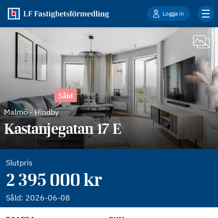
Logga in
Såld
Malmö
-
Hindby
Kastanjegatan 17 E
Slutpris
2 395 000 kr
Såld:
2026-06-08