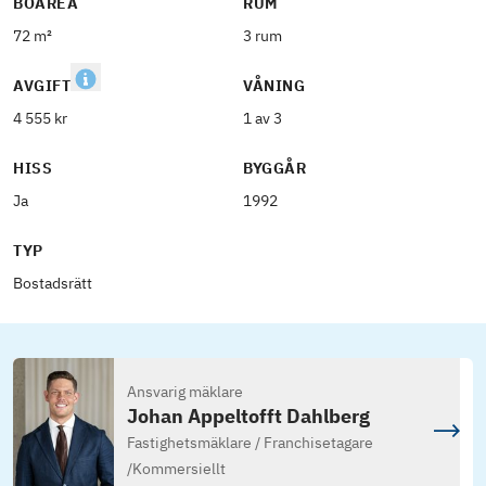
BOAREA
RUM
72 m²
3 rum
AVGIFT
VÅNING
4 555 kr
1 av 3
HISS
BYGGÅR
Ja
1992
TYP
Bostadsrätt
Ansvarig mäklare
Johan Appeltofft Dahlberg
Fastighetsmäklare / Franchisetagare
/
Kommersiellt