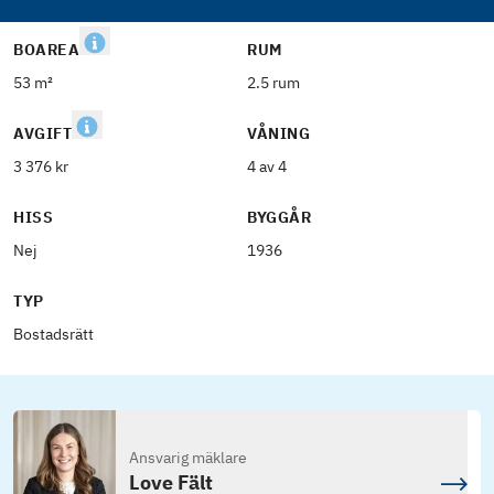
BOAREA
RUM
53 m²
2.5 rum
AVGIFT
VÅNING
3 376 kr
4 av 4
HISS
BYGGÅR
Nej
1936
TYP
Bostadsrätt
Ansvarig mäklare
Love Fält