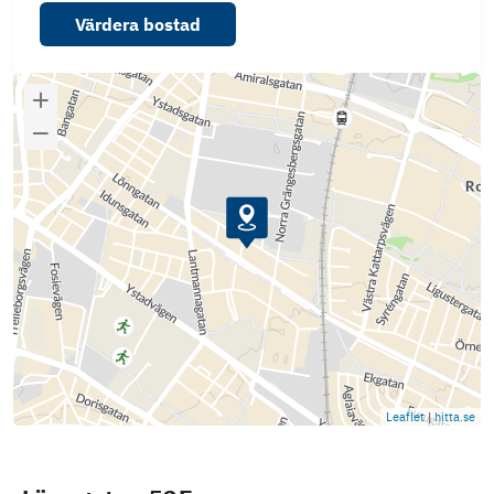
Värdera bostad
Leaflet
|
hitta.se