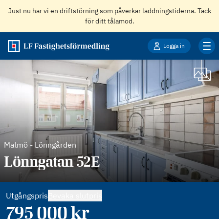
Just nu har vi en driftstörning som påverkar laddningstiderna. Tack
för ditt tålamod.
Logga in
Malmö
-
Lönngården
Lönngatan 52E
Utgångspris
Bevaka slutpris
795 000
kr