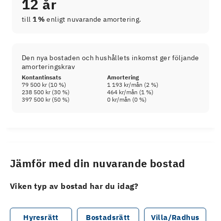
12 år
till
1 %
enligt nuvarande amortering.
Den nya bostaden och hushållets inkomst ger följande
amorteringskrav
Kontantinsats
Amortering
79 500 kr
(
10
%)
1 193 kr
/mån (
2
%)
238 500 kr
(
30
%)
464 kr
/mån (
1
%)
397 500 kr
(
50
%)
0 kr
/mån (
0
%)
Jämför med din nuvarande bostad
Viken typ av bostad har du idag?
Hyresrätt
Bostadsrätt
Villa/Radhus