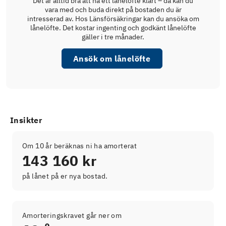
Det är alltid bra att ha ett lånelöfte klart – då kan du
vara med och buda direkt på bostaden du är
intresserad av. Hos Länsförsäkringar kan du ansöka om
lånelöfte. Det kostar ingenting och godkänt lånelöfte
gäller i tre månader.
Ansök om lånelöfte
Insikter
Om 10 år beräknas ni ha amorterat
143 160 kr
på lånet på er nya bostad.
Amorteringskravet går ner om