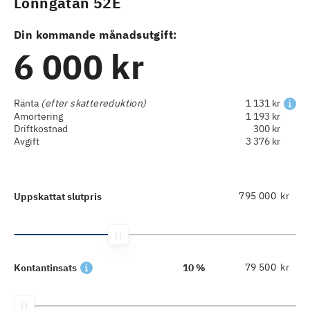
Lönngatan 52E
Din kommande månadsutgift:
6 000 kr
Ränta
(efter skattereduktion)
1 131 kr
Amortering
1 193 kr
Driftkostnad
300 kr
Avgift
3 376 kr
kr
Uppskattat slutpris
kr
Kontantinsats
10 %