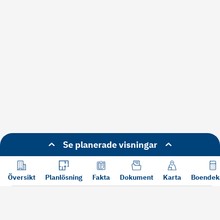
Se planerade visningar
Översikt
Planlösning
Fakta
Dokument
Karta
Boendek