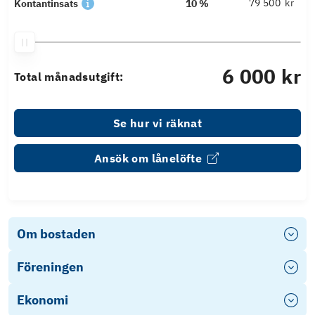
kr
Kontantinsats
10 %
6 000 kr
Total månadsutgift:
Se hur vi räknat
Ansök om lånelöfte
Om bostaden
Föreningen
Ekonomi