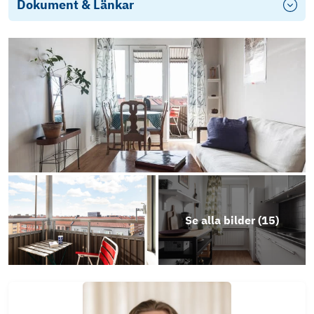
Dokument & Länkar
Energideklaration
Årsredovisning 2024 Hsb Brf Ellstorp
Stadgar
Se alla bilder (
15
)