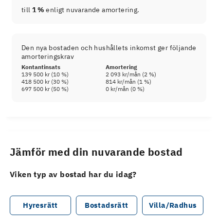
till
1 %
enligt nuvarande amortering.
Den nya bostaden och hushållets inkomst ger följande
amorteringskrav
Kontantinsats
Amortering
139 500 kr
(
10
%)
2 093 kr
/mån (
2
%)
418 500 kr
(
30
%)
814 kr
/mån (
1
%)
697 500 kr
(
50
%)
0 kr
/mån (
0
%)
Jämför med din nuvarande bostad
Viken typ av bostad har du idag?
Hyresrätt
Bostadsrätt
Villa/Radhus