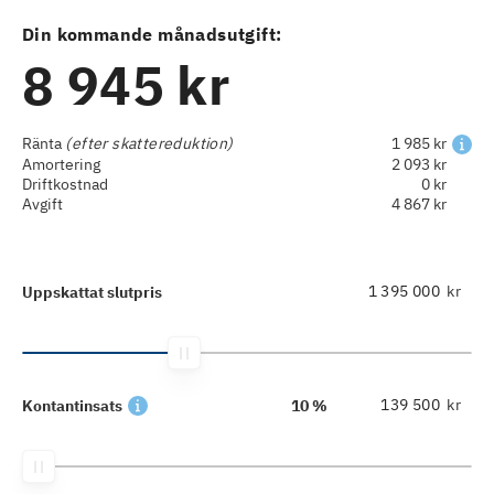
Din kommande månadsutgift:
8 945 kr
Ränta
(efter skattereduktion)
1 985 kr
Amortering
2 093 kr
Driftkostnad
0 kr
Avgift
4 867 kr
kr
Uppskattat slutpris
kr
Kontantinsats
10 %