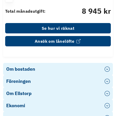
8 945 kr
Total månadsutgift:
Se hur vi räknat
Ansök om lånelöfte
Om bostaden
Föreningen
Om Ellstorp
Ekonomi