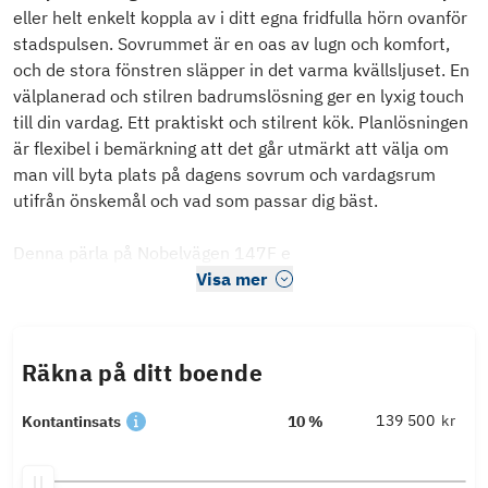
eller helt enkelt koppla av i ditt egna fridfulla hörn ovanför
stadspulsen. Sovrummet är en oas av lugn och komfort,
och de stora fönstren släpper in det varma kvällsljuset. En
välplanerad och stilren badrumslösning ger en lyxig touch
till din vardag. Ett praktiskt och stilrent kök. Planlösningen
är flexibel i bemärkning att det går utmärkt att välja om
man vill byta plats på dagens sovrum och vardagsrum
utifrån önskemål och vad som passar dig bäst.
Denna pärla på Nobelvägen 147F e
Visa mer
Räkna på ditt boende
kr
Kontantinsats
10 %