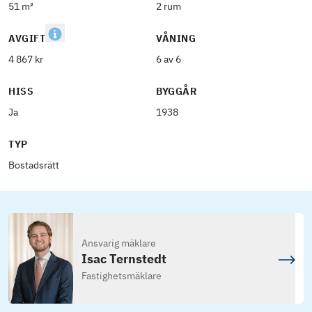
51 m²
2 rum
AVGIFT
VÅNING
4 867 kr
6 av 6
HISS
BYGGÅR
Ja
1938
TYP
Bostadsrätt
Ansvarig mäklare
Isac Ternstedt
Fastighetsmäklare