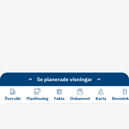
Se planerade visningar
Översikt
Planlösning
Fakta
Dokument
Karta
Boendek