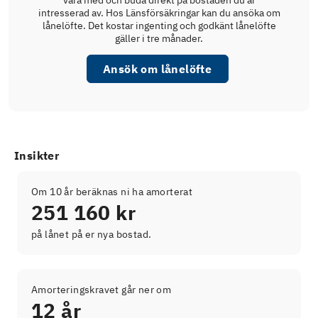
vara med och buda direkt på bostaden du är
intresserad av. Hos Länsförsäkringar kan du ansöka om
lånelöfte. Det kostar ingenting och godkänt lånelöfte
gäller i tre månader.
Ansök om lånelöfte
Insikter
Om 10 år beräknas ni ha amorterat
251 160 kr
på lånet på er nya bostad.
Amorteringskravet går ner om
12 år