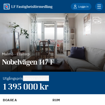
Logga in
Malmö
-
Ellstorp
Nobelvägen 147 F
Utgångspris
Bevaka slutpris
1 395 000
kr
BOAREA
RUM