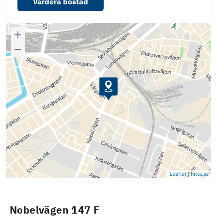
Värdera bostad
Leaflet
|
hitta.se
Nobelvägen 147 F