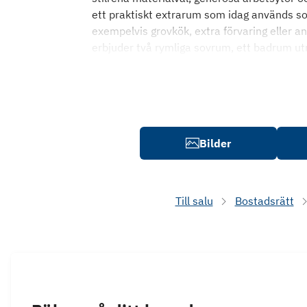
ett praktiskt extrarum som idag används 
exempelvis grovkök, extra förvaring eller 
erbjuder två rymliga sovrum, ett badrum u
Bilder
Till salu
Bostadsrätt