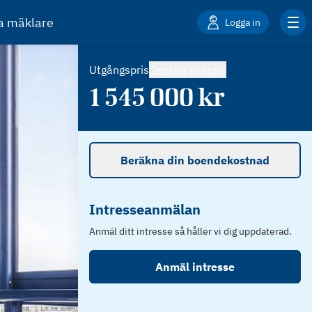
ta mäklare
Logga in
Utgångspris
Bevaka slutpris
1 545 000
kr
Beräkna din boendekostnad
Intresseanmälan
Anmäl ditt intresse så håller vi dig uppdaterad.
Anmäl intresse