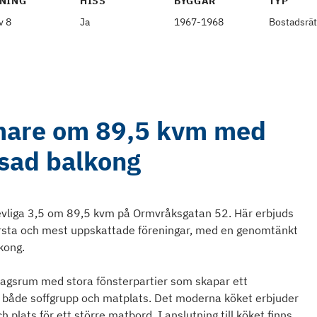
NING
HISS
BYGGÅR
TYP
v 8
Ja
1967-1968
Bostadsrät
mare om 89,5 kvm med
asad balkong
evliga 3,5 om 89,5 kvm på Ormvråksgatan 52. Här erbjuds
törsta och mest uppskattade föreningar, med en genomtänkt
lkong.
rdagsrum med stora fönsterpartier som skapar ett
ör både soffgrupp och matplats. Det moderna köket erbjuder
 plats för ett större matbord. I anslutning till köket finns