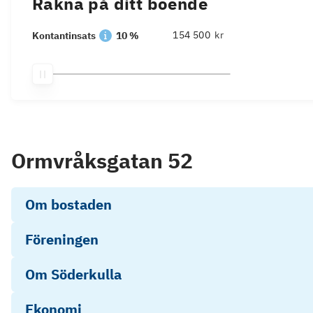
Räkna på ditt boende
kr
Kontantinsats
10 %
Ormvråksgatan 52
Om bostaden
Föreningen
Om Söderkulla
Ekonomi