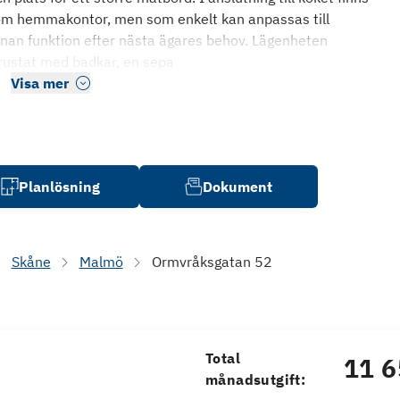
som hemmakontor, men som enkelt kan anpassas till
annan funktion efter nästa ägares behov. Lägenheten
trustat med badkar, en sepa
Visa mer
Planlösning
Dokument
Skåne
Malmö
Ormvråksgatan 52
Total
11 6
månadsutgift: