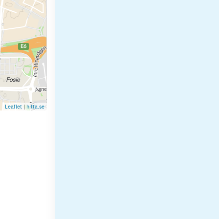
Leaflet
|
hitta.se