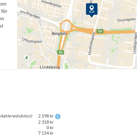
som
 för
en
st
skattereduktion)
2 198 kr
2 318 kr
0 kr
7 134 kr