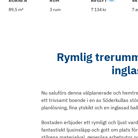
BOAREA
RUM
AVGIFT
VÅ
89,5 m²
3 rum
7 134 kr
7 a
Rymlig trerum
ingl
Nu saluförs denna välplanerade och hemtr
ett trivsamt boende i en av Söderkullas s
planlösning, fina ytskikt och en inglasad ba
Bostaden erbjuder ett rymligt och ljust va
fantastiskt ljusinsläpp och gott om plats f
stilrena materialval, generösa arbetsytor och