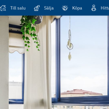
Till salu
Sälja
Köpa
Hit